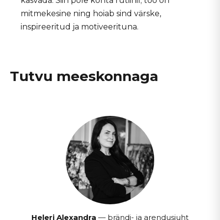
kasvada. Siin pole kohta rutiinil; töö on
mitmekesine ning hoiab sind värske,
inspireeritud ja motiveerituna.
Tutvu meeskonnaga
Heleri Alexandra
— brändi- ja arendusjuht