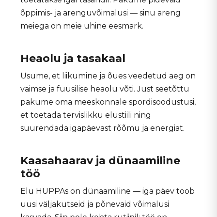
õppimis- ja arenguvõimalusi — sinu areng
meiega on meie ühine eesmärk.
Heaolu ja tasakaal
Usume, et liikumine ja õues veedetud aeg on
vaimse ja füüsilise heaolu võti. Just seetõttu
pakume oma meeskonnale spordisoodustusi,
et toetada tervislikku elustiili ning
suurendada igapäevast rõõmu ja energiat.
Kaasahaarav ja dünaamiline
töö
Elu HUPPAs on dünaamiline — iga päev toob
uusi väljakutseid ja põnevaid võimalusi