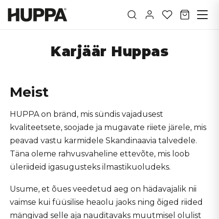
Karjäär Huppas
Meist
HUPPA on bränd, mis sündis vajadusest
kvaliteetsete, soojade ja mugavate riiete järele, mis
peavad vastu karmidele Skandinaavia talvedele.
Täna oleme rahvusvaheline ettevõte, mis loob
üleriideid igasugusteks ilmastikuoludeks.
Usume, et õues veedetud aeg on hädavajalik nii
vaimse kui füüsilise heaolu jaoks ning õiged riided
mängivad selle aja nauditavaks muutmisel olulist