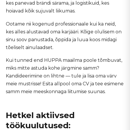
kes panevad brändi särama, ja logistikuid, kes
hoiavad kõik sujuvalt liikumas.
Ootame nii kogenud professionaale kui ka neid,
kes alles alustavad oma karjääri. Kõige olulisem on
sinu soov panustada, õppida ja luua koos midagi
tõeliselt ainulaadset.
Kui tunned end HUPPA maailma poole tõmbuvat,
miks mitte astuda kohe järgmine samm?
Kandideerimine on lihtne — tule ja lisa oma värv
meie mustrisse! Esita allpool oma CV ja tee esimene
samm meie meeskonnaga liitumise suunas.
Hetkel aktiivsed
töökuulutused: