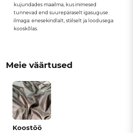
kujundades maailma, kus inimesed
tunnevad end suurepäraselt igasuguse
ilmaga: enesekindlalt, stiilselt ja loodusega
kooskõlas.
Meie väärtused
Koostöö