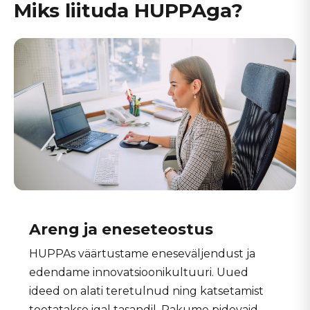
Miks liituda HUPPAga?
Areng ja eneseteostus
HUPPAs väärtustame eneseväljendust ja
edendame innovatsioonikultuuri. Uued
ideed on alati teretulnud ning katsetamist
toetatakse igal tasandil. Pakume pidevaid