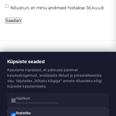
(Required)
Nõustun, et minu andmeid hoitakse 36 kuud.
Küpsiste seaded
Kasutame küpsiseid, et pakkuda paremat
kasutuskogemust, analüüsida liiklust ja personaliseerida
sisu. Vajutades „Nõustu kõigiga" annate nõusoleku kõigi
Telli Huppa uudiskiri
küpsiste kasutamiseks.
Telli
Vajalikud
Vajalikud veebilehe toimimiseks
Meist
Statistika
Meie lugu