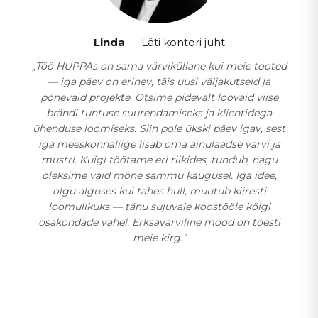
Linda
— Läti kontori juht
„Töö HUPPAs on sama värviküllane kui meie tooted
— iga päev on erinev, täis uusi väljakutseid ja
põnevaid projekte. Otsime pidevalt loovaid viise
brändi tuntuse suurendamiseks ja klientidega
ühenduse loomiseks. Siin pole ükski päev igav, sest
iga meeskonnaliige lisab oma ainulaadse värvi ja
mustri. Kuigi töötame eri riikides, tundub, nagu
oleksime vaid mõne sammu kaugusel. Iga idee,
olgu alguses kui tahes hull, muutub kiiresti
loomulikuks — tänu sujuvale koostööle kõigi
osakondade vahel. Erksavärviline mood on tõesti
meie kirg.”