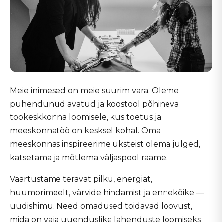
Meie inimesed on meie suurim vara. Oleme
pühendunud avatud ja koostööl põhineva
töökeskkonna loomisele, kus toetus ja
meeskonnatöö on kesksel kohal. Oma
meeskonnas inspireerime üksteist olema julged,
katsetama ja mõtlema väljaspool raame.
Väärtustame teravat pilku, energiat,
huumorimeelt, värvide hindamist ja ennekõike —
uudishimu. Need omadused toidavad loovust,
mida on vaja uuenduslike lahenduste loomiseks