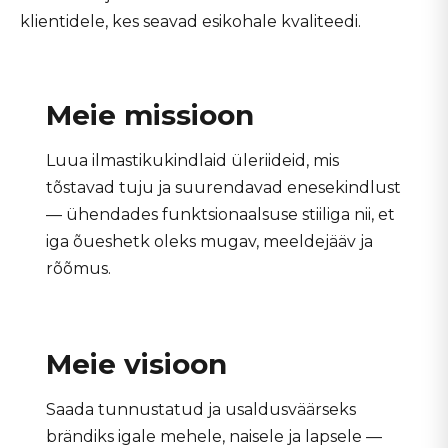
klientidele, kes seavad esikohale kvaliteedi.
Meie missioon
Luua ilmastikukindlaid üleriideid, mis
tõstavad tuju ja suurendavad enesekindlust
— ühendades funktsionaalsuse stiiliga nii, et
iga õueshetk oleks mugav, meeldejääv ja
rõõmus.
Meie visioon
Saada tunnustatud ja usaldusväärseks
brändiks igale mehele, naisele ja lapsele —