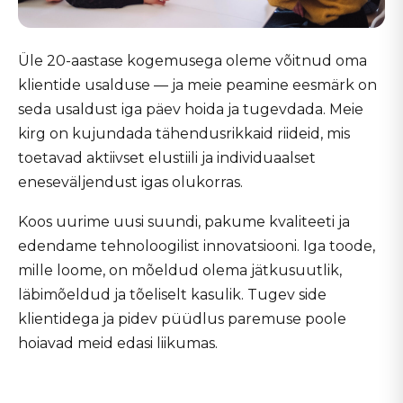
Üle 20-aastase kogemusega oleme võitnud oma
klientide usalduse — ja meie peamine eesmärk on
seda usaldust iga päev hoida ja tugevdada. Meie
kirg on kujundada tähendusrikkaid riideid, mis
toetavad aktiivset elustiili ja individuaalset
eneseväljendust igas olukorras.
Koos uurime uusi suundi, pakume kvaliteeti ja
edendame tehnoloogilist innovatsiooni. Iga toode,
mille loome, on mõeldud olema jätkusuutlik,
läbimõeldud ja tõeliselt kasulik. Tugev side
klientidega ja pidev püüdlus paremuse poole
hoiavad meid edasi liikumas.