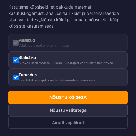
Telli
Kasutame küpsiseid, et pakkuda paremat
kasutuskogemust, analüüsida liiklust ja personaliseerida
Meist
sisu. Vajutades „Nõustu kõigiga" annate nõusoleku kõigi
küpsiste kasutamiseks.
Meie lugu
Juhised
Meie vastutus
Vajalikud
Hooldusjuhised
Tingimused
Heategevus
Vajalikud veebilehe toimimiseks
Suurustabel
Blogi
Tagastused ja vahetused
Statistika
Kontakt
KKK
Aitavad meil mõista, kuidas külastajad veebilehte kasutavad
Karjäär HUPPAs
Kasutustingimused
Kasulik teada
Võta ühendust
Tule modelliks!
Privaatsuspoliitika
Turundus
Leia pood
Kasutatakse asjakohaste reklaamide kuvamiseks
HUPPA Pro
Meie edasimüüjad
NÕUSTU KÕIGIGA
Hulgimüük
Nõustu valitutega
Ainult vajalikud