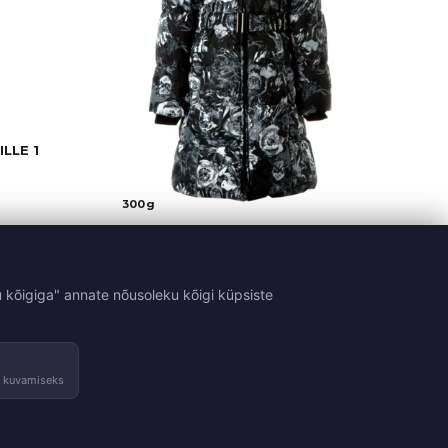
LLE 1
300g
Tüdrukute talvemantel YACARANDA
+22
99,90
€
%
 kõigiga" annate nõusoleku kõigi küpsiste
69,90
€
e kuvamiseks