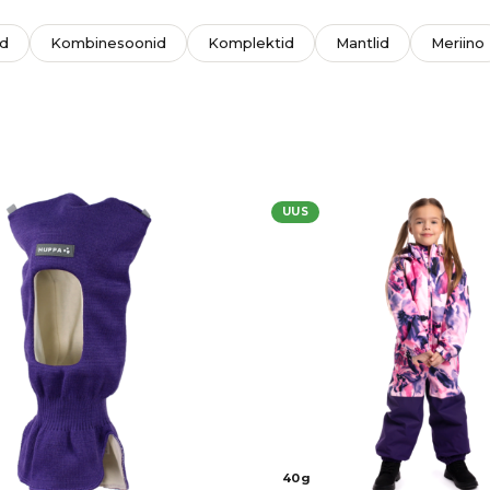
d
Kombinesoonid
Komplektid
Mantlid
Meriino
UUS
40g