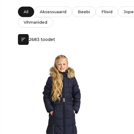
All
Aksessuaarid
Beebi
Fliisid
Jope
Vihmariided
2683 toodet