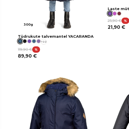
Laste mü
25,90
€
%
300g
21,90
€
Tüdrukute talvemantel YACARANDA
+22
119,90
€
%
89,90
€