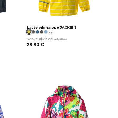
Laste vihmajope JACKIE 1
+2
39,90
€
Soovituslik hind
29,90
€