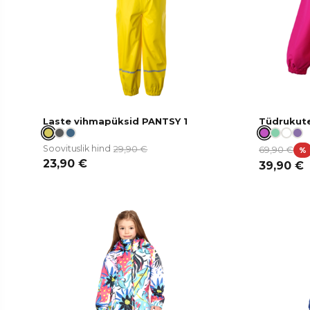
Laste vihmapüksid PANTSY 1
Tüdrukute
29,90
€
Soovituslik hind
69,90
€
%
23,90
€
39,90
€