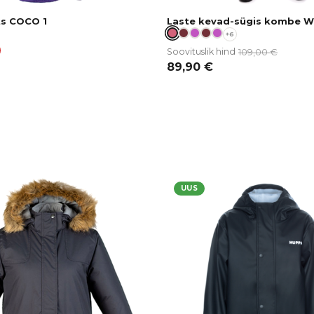
ts COCO 1
Laste kevad-sügis kombe WI
+6
109,00
€
Soovituslik hind
89,90
€
UUS