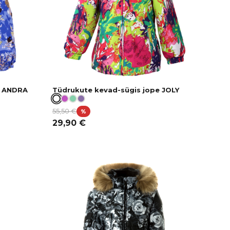
e ANDRA
Tüdrukute kevad-sügis jope JOLY
55,50
€
%
29,90
€