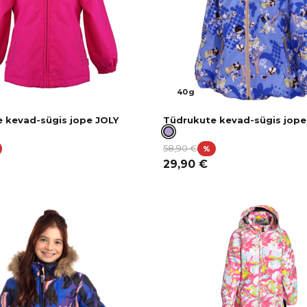
40g
 kevad-sügis jope JOLY
Tüdrukute kevad-sügis jop
58,90
€
%
29,90
€