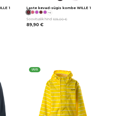
LLE 1
Laste kevad-sügis kombe WILLE 1
+6
109,00
€
Soovituslik hind
89,90
€
UUS