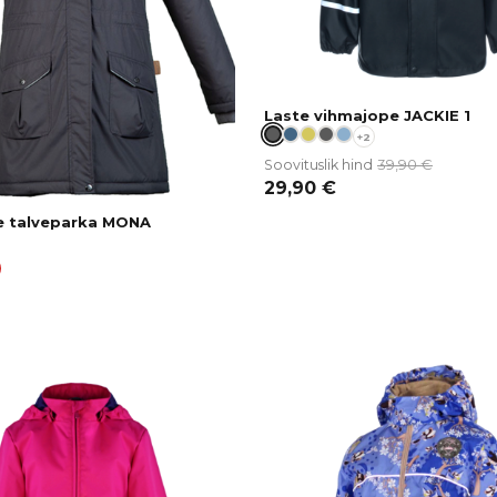
Laste vihmajope JACKIE 1
+2
39,90
€
Soovituslik hind
29,90
€
e talveparka MONA