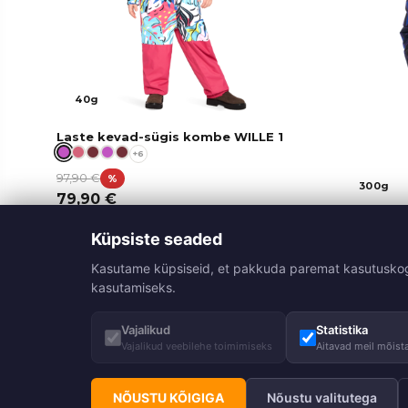
40g
Laste kevad-sügis kombe WILLE 1
+6
97,90
€
%
300g
79,90
€
Tüdrukut
Küpsiste seaded
Soovituslik 
Kasutame küpsiseid, et pakkuda paremat kasutuskogemu
89,90
€
kasutamiseks.
Vajalikud
Statistika
Vajalikud veebilehe toimimiseks
Aitavad meil mõista
NÕUSTU KÕIGIGA
Nõustu valitutega