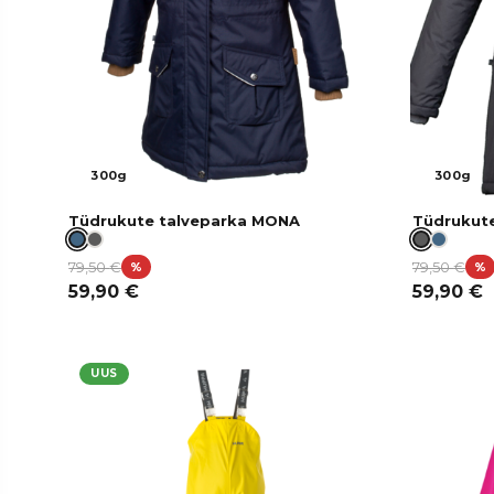
300g
300g
Tüdrukute talveparka MONA
Tüdrukut
79,50
€
79,50
€
%
%
59,90
€
59,90
€
UUS