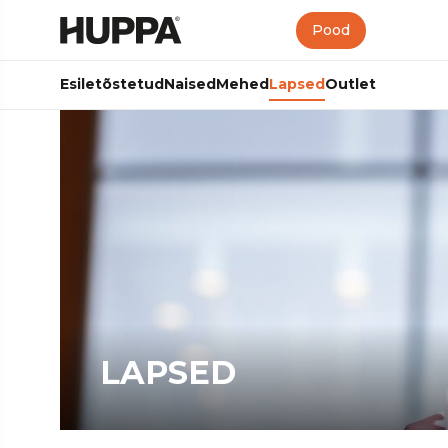
Pood
Esiletõstetud
Naised
Mehed
Lapsed
Outlet
LAPSED