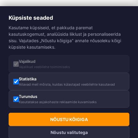
Küpsiste seaded
Kasutame küpsiseid, et pakkuda paremat
kasutuskogemust, analüüsida liiklust ja personaliseerida
sisu. Vajutades „Nõustu kõigiga" annate nõusoleku kõigi
küpsiste kasutamiseks.
Vajalikud
Vajalikud veebilehe toimimiseks
Statistika
Aitavad meil mõista, kuidas külastajad veebilehte kasutavad
Turundus
Kasutatakse asjakohaste reklaamide kuvamiseks
NÕUSTU KÕIGIGA
Nõustu valitutega