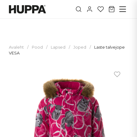
Avaleht
/
Pood
/
Lapsed
/
Joped
/
Laste talvejope
VESA