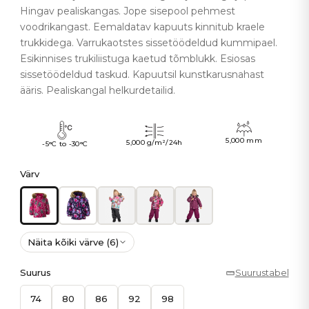
Hingav pealiskangas. Jope sisepool pehmest
voodrikangast. Eemaldatav kapuuts kinnitub kraele
trukkidega. Varrukaotstes sissetöödeldud kummipael.
Esikinnises trukiliistuga kaetud tõmblukk. Esiosas
sissetöödeldud taskud. Kapuutsil kunstkarusnahast
ääris. Pealiskangal helkurdetailid.
5,000 mm
5,000 g/m²/24h
-5°C to -30°C
Värv
Näita kõiki värve (6)
Suurus
Suurustabel
74
80
86
92
98