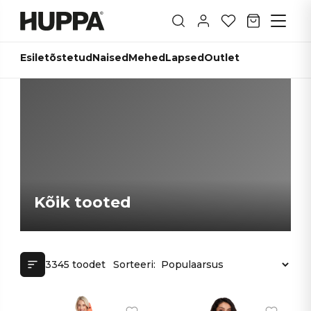
Esiletõstetud
Naised
Mehed
Lapsed
Outlet
Kõik tooted
3345 toodet
Sorteeri: