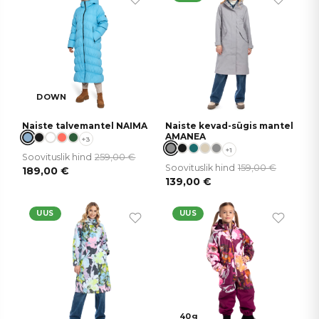
DOWN
Naiste talvemantel NAIMA
Naiste kevad-sügis mantel
AMANEA
+3
+1
259,00
€
Soovituslik hind
159,00
€
Soovituslik hind
189,00
€
139,00
€
UUS
UUS
40g