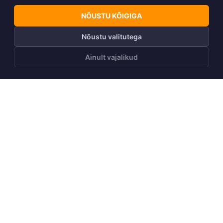
NÕUSTU KÕIGIGA
Nõustu valitutega
Ainult vajalikud
40g
40g
Naiste kevad-sügis parka
Naiste kevad-sügis parka
JANELLE 1
JANELLE 1
+20
+20
155,00
€
155,00
€
UUS