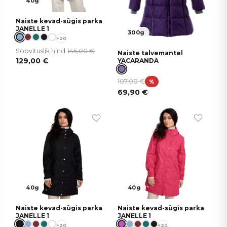
40g
Naiste kevad-sügis parka
JANELLE 1
300g
+20
145,00
€
Soovituslik hind
Naiste talvemantel
129,00
€
YACARANDA
107,00
€
%
69,90
€
40g
40g
Naiste kevad-sügis parka
Naiste kevad-sügis parka
JANELLE 1
JANELLE 1
+20
+20