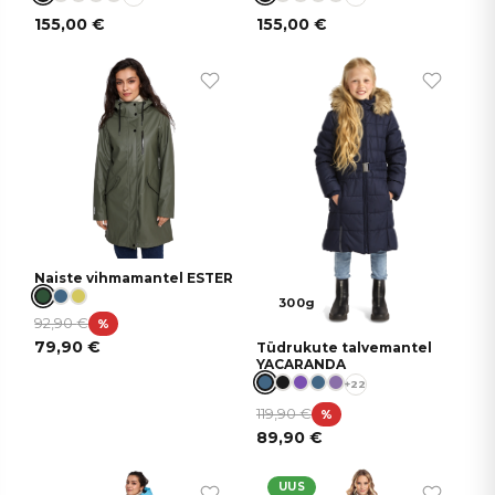
155,00
€
155,00
€
Naiste vihmamantel ESTER
300g
92,90
€
%
79,90
€
Tüdrukute talvemantel
YACARANDA
+22
119,90
€
%
89,90
€
UUS