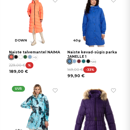
DOWN
40g
Naiste talvemantel NAIMA
Naiste kevad-sügis parka
JANELLE 1
+3
+20
229,00
€
%
149,00
€
-33%
189,00
€
99,90
€
UUS