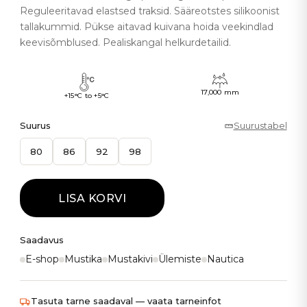
Reguleeritavad elastsed traksid. Sääreotstes silikoonist
tallakummid. Pükse aitavad kuivana hoida veekindlad
keevisõmblused. Pealiskangal helkurdetailid.
17,000 mm
+15°C to +5°C
Suurus
Suurustabel
80
86
92
98
LISA KORVI
Saadavus
E-shop
Mustika
Mustakivi
Ülemiste
Nautica
Tasuta tarne saadaval — vaata tarneinfot