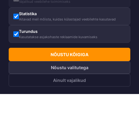
Vajalikud veebilehe toimimiseks
Statistika
Aitavad meil mõista, kuidas külastajad veebilehte kasutavad
Turundus
Kasutatakse asjakohaste reklaamide kuvamiseks
NÕUSTU KÕIGIGA
Nõustu valitutega
Ainult vajalikud
LISA OSTUKORVI