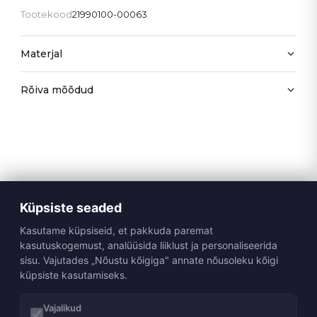
Tootekood
21990100-00063
Materjal
Rõiva mõõdud
Küpsiste seaded
Kasutame küpsiseid, et pakkuda paremat
kasutuskogemust, analüüsida liiklust ja personaliseerida
sisu. Vajutades „Nõustu kõigiga" annate nõusoleku kõigi
küpsiste kasutamiseks.
Vajalikud