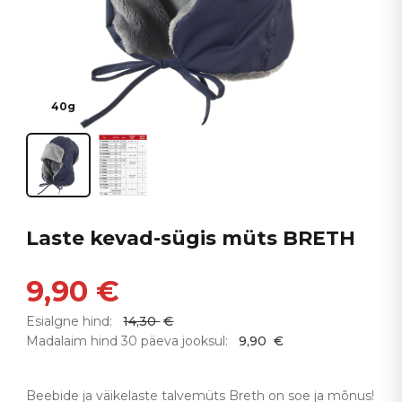
40g
Laste kevad-sügis müts BRETH
9,90
€
Esialgne hind:
14,30
€
Madalaim hind 30 päeva jooksul:
9,90
€
Beebide ja väikelaste talvemüts Breth on soe ja mõnus!