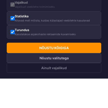
Vajalikud
Vajalikud veebilehe toimimiseks
Statistika
Aitavad meil mõista, kuidas külastajad veebilehte kasutavad
Turundus
Kasutatakse asjakohaste reklaamide kuvamiseks
NÕUSTU KÕIGIGA
Nõustu valitutega
Ainult vajalikud
LISA OSTUKORVI