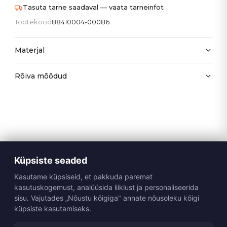
Tasuta tarne saadaval — vaata tarneinfot
Tootekood
88410004-00086
Materjal
Rõiva mõõdud
Küpsiste seaded
Kasutame küpsiseid, et pakkuda paremat
kasutuskogemust, analüüsida liiklust ja personaliseerida
sisu. Vajutades „Nõustu kõigiga" annate nõusoleku kõigi
küpsiste kasutamiseks.