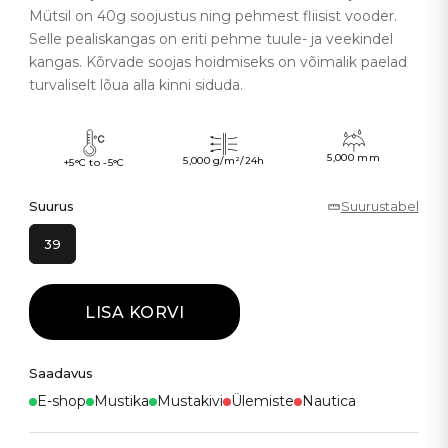
Mütsil on 40g soojustus ning pehmest fliisist vooder.
Selle pealiskangas on eriti pehme tuule- ja veekindel
kangas. Kõrvade soojas hoidmiseks on võimalik paelad
turvaliselt lõua alla kinni siduda.
5,000 mm
5,000 g/m²/24h
+5°C to -5°C
Suurus
Suurustabel
39
LISA KORVI
Saadavus
E-shop
Mustika
Mustakivi
Ülemiste
Nautica