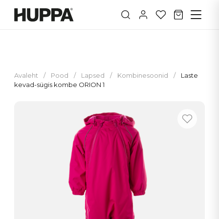
Avaleht
/
Pood
/
Lapsed
/
Kombinesoonid
/
Laste
kevad-sügis kombe ORION 1