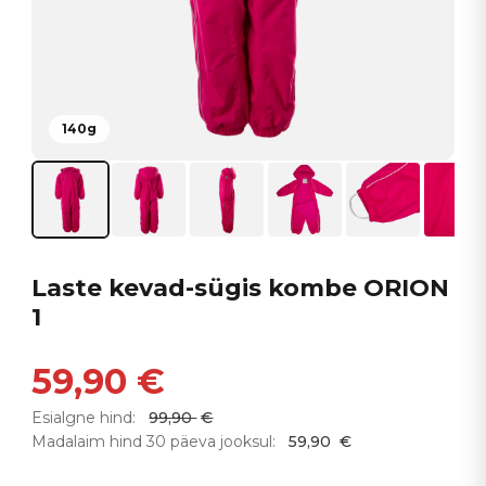
140g
Laste kevad-sügis kombe ORION
1
59,90
€
Esialgne hind:
99,90
€
Madalaim hind 30 päeva jooksul:
59,90
€