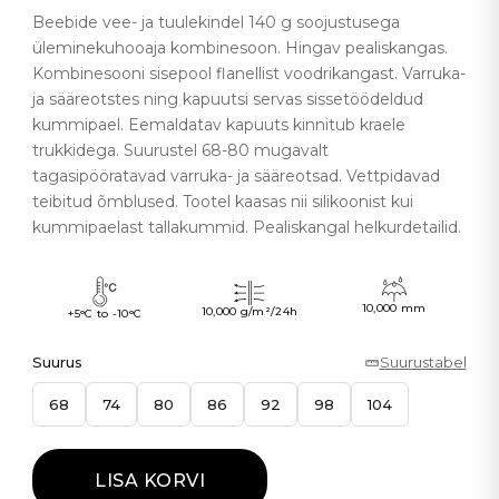
Beebide vee- ja tuulekindel 140 g soojustusega
üleminekuhooaja kombinesoon. Hingav pealiskangas.
Kombinesooni sisepool flanellist voodrikangast. Varruka-
ja sääreotstes ning kapuutsi servas sissetöödeldud
kummipael. Eemaldatav kapuuts kinnitub kraele
trukkidega. Suurustel 68-80 mugavalt
tagasipööratavad varruka- ja sääreotsad. Vettpidavad
teibitud õmblused. Tootel kaasas nii silikoonist kui
kummipaelast tallakummid. Pealiskangal helkurdetailid.
10,000 mm
10,000 g/m²/24h
+5°C to -10°C
Suurus
Suurustabel
68
74
80
86
92
98
104
LISA KORVI