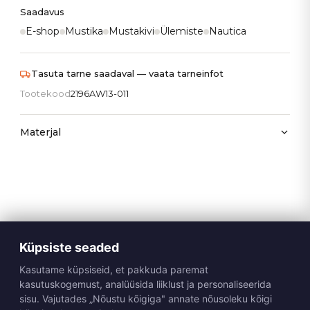
Saadavus
E-shop
Mustika
Mustakivi
Ülemiste
Nautica
Tasuta tarne saadaval — vaata tarneinfot
Tootekood
2196AW13-011
Materjal
Küpsiste seaded
Kasutame küpsiseid, et pakkuda paremat
kasutuskogemust, analüüsida liiklust ja personaliseerida
sisu. Vajutades „Nõustu kõigiga" annate nõusoleku kõigi