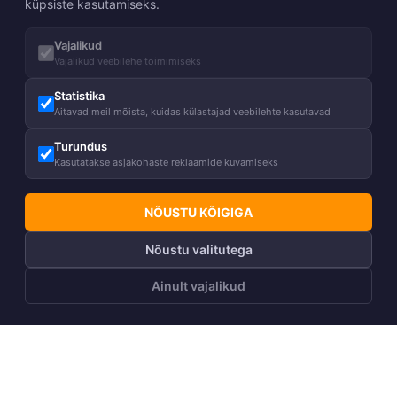
küpsiste kasutamiseks.
Vajalikud
Vajalikud veebilehe toimimiseks
Statistika
Aitavad meil mõista, kuidas külastajad veebilehte kasutavad
Turundus
Kasutatakse asjakohaste reklaamide kuvamiseks
NÕUSTU KÕIGIGA
Nõustu valitutega
Ainult vajalikud
LISA OSTUKORVI