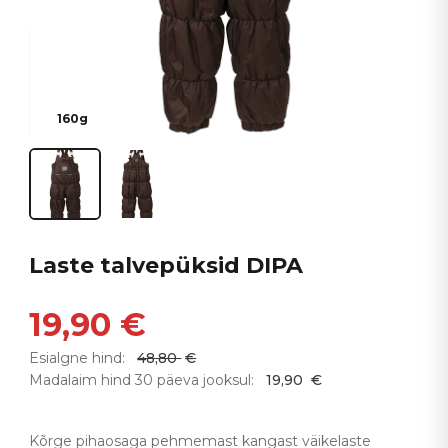
160g
Laste talvepüksid DIPA
19,90
€
Esialgne hind:
48,80
€
Madalaim hind 30 päeva jooksul:
19,90
€
Kõrge pihaosaga pehmemast kangast väikelaste