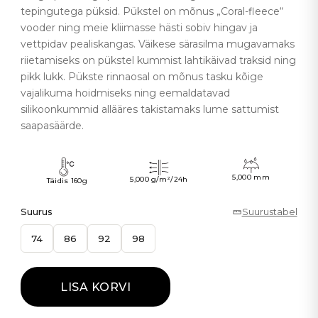
tepingutega püksid. Pükstel on mõnus „Coral-fleece“
vooder ning meie kliimasse hästi sobiv hingav ja
vettpidav pealiskangas. Väikese särasilma mugavamaks
riietamiseks on pükstel kummist lahtikäivad traksid ning
pikk lukk. Pükste rinnaosal on mõnus tasku kõige
vajalikuma hoidmiseks ning eemaldatavad
silikoonkummid allääres takistamaks lume sattumist
saapasäärde.
5,000 mm
5,000 g/m²/24h
Täidis 160g
Suurus
Suurustabel
74
86
92
98
LISA KORVI