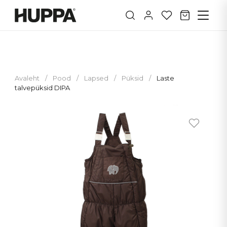
Avaleht
/
Pood
/
Lapsed
/
Püksid
/
Laste
talvepüksid DIPA