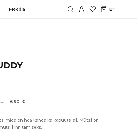
Meedia
ET
BUDDY
sul:
6,90
€
ts, mida on hea kanda ka kapuutsi all. Mütsil on
mütsi kinnitamiseks.