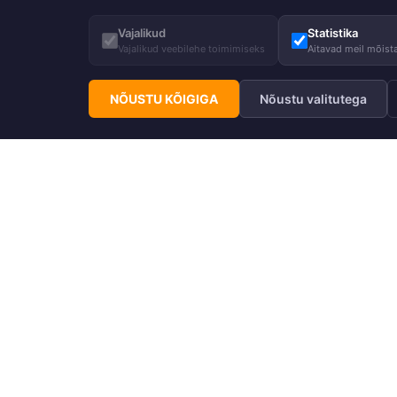
Vajalikud
Statistika
Vajalikud veebilehe toimimiseks
Aitavad meil mõista
NÕUSTU KÕIGIGA
Nõustu valitutega
Telli Huppa uudiskiri