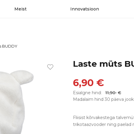
Meist
Innovatsioon
ts BUDDY
Laste müts 
6,90
€
Esialgne hind:
11,90
€
Madalaim hind 30 päeva jook
Fliisist kõrvakestega talvemü
trikotaazvooder ning paelad 