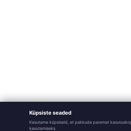
Küpsiste seaded
Kasutame küpsiseid, et pakkuda paremat kasutuskogemu
kasutamiseks.