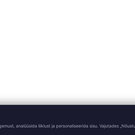
st, analüüsida liiklust ja personaliseerida sisu. Vajutades „Nõustu