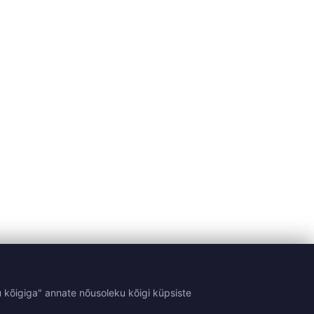
 kõigiga" annate nõusoleku kõigi küpsiste