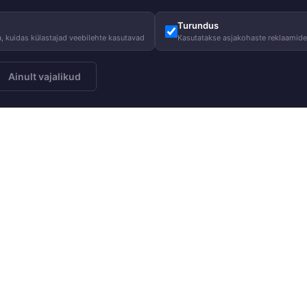
Turundus
, kuidas külastajad veebilehte kasutavad
Kasutatakse asjakohaste reklaamid
Ainult vajalikud
Meist
Juhised
Telli
Meie lugu
Hooldusjuhi
Meie vastutus
Suurustabel
Heategevus
KKK
Blogi
Kasulik tead
Karjäär HUPPAs