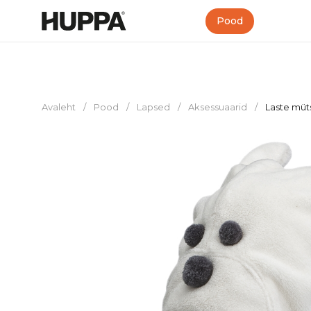
Pood
Avaleht
/
Pood
/
Lapsed
/
Aksessuaarid
/
Laste mü