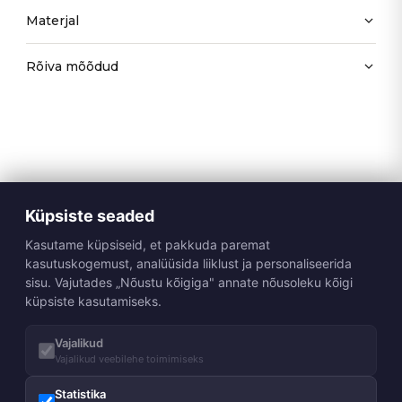
Materjal
Rõiva mõõdud
Küpsiste seaded
Kasutame küpsiseid, et pakkuda paremat
kasutuskogemust, analüüsida liiklust ja personaliseerida
sisu. Vajutades „Nõustu kõigiga" annate nõusoleku kõigi
küpsiste kasutamiseks.
Vajalikud
Vajalikud veebilehe toimimiseks
Statistika