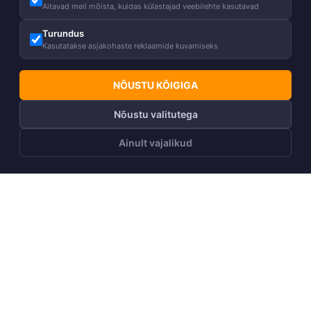
Aitavad meil mõista, kuidas külastajad veebilehte kasutavad
Turundus
Kasutatakse asjakohaste reklaamide kuvamiseks
NÕUSTU KÕIGIGA
Nõustu valitutega
Ainult vajalikud
LISA OSTUKORVI