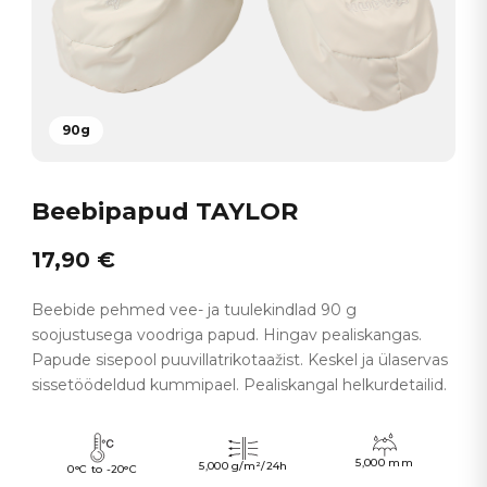
90g
Beebipapud TAYLOR
17,90
€
Beebide pehmed vee- ja tuulekindlad 90 g
soojustusega voodriga papud. Hingav pealiskangas.
Papude sisepool puuvillatrikotaažist. Keskel ja ülaservas
sissetöödeldud kummipael. Pealiskangal helkurdetailid.
5,000 mm
5,000 g/m²/24h
0°C to -20°C