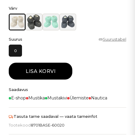
Värv
Suurus
Suurustabel
0
LISA KORVI
Saadavus
E-shop
Mustika
Mustakivi
Ülemiste
Nautica
Tasuta tarne saadaval — vaata tarneinfot
Tootekood
8701BASE-60020