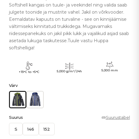
Softshell kangas on tuule- ja veekindel ning valida saab
julgete toonide ja mustrite vahel. Jakil on võrkvooder.
Eemaldatav kapuuts on turvaline - see on kinnijäämise
vältimiseks kinnitatud trukkidega. Mugavamaks
riidessepanekuks on jakil pikk lukk ja vajalikud asjad saab
asetada lukuga taskutesse.Tuule vastu Huppa
softshelliga!
5,000 mm
5,000 g/m²/24h
+15°C to +5°C
Värv
Suurus
Suurustabel
S
146
152