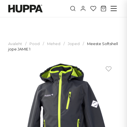
Avaleht
/
Pood
/
Mehed
/
Joped
/
Meeste Softshell
jope JAMIE 1