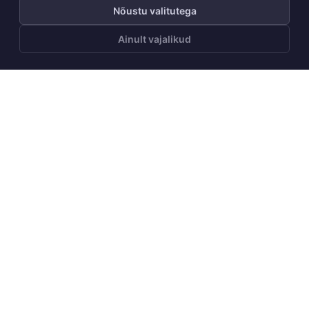
Nõustu valitutega
Ainult vajalikud
LISA OSTUKORVI
Telli Huppa uudiskiri
Telli
Meist
Meie lugu