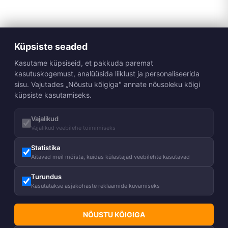
Küpsiste seaded
Kasutame küpsiseid, et pakkuda paremat
kasutuskogemust, analüüsida liiklust ja personaliseerida
sisu. Vajutades „Nõustu kõigiga" annate nõusoleku kõigi
küpsiste kasutamiseks.
Vajalikud
Vajalikud veebilehe toimimiseks
Statistika
Aitavad meil mõista, kuidas külastajad veebilehte kasutavad
Turundus
Kasutatakse asjakohaste reklaamide kuvamiseks
NÕUSTU KÕIGIGA