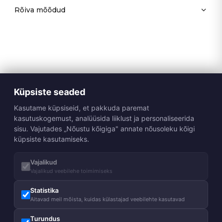
Rõiva mõõdud
Küpsiste seaded
Kasutame küpsiseid, et pakkuda paremat
kasutuskogemust, analüüsida liiklust ja personaliseerida
sisu. Vajutades „Nõustu kõigiga" annate nõusoleku kõigi
küpsiste kasutamiseks.
Vajalikud
Vajalikud veebilehe toimimiseks
Statistika
Aitavad meil mõista, kuidas külastajad veebilehte kasutavad
Turundus