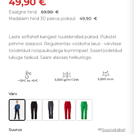
49,90
€
Esialgne hind:
69,90
€
Madalaim hind 30 päeva jooksul:
49,90
€
Laste softshell kangast tuulekindlad püksid. Pükstel
pehme sisepool. Reguleeritav vöökoha laius - värvlisse
töödeldud nööpaukudega kummipael. Sissetöödeldud
lukuga taskud. Sääre alaosas helkurlogo.
5,000 mm
5,000 g/m²/24h
+15°C to +5°C
Värv
Suurus
Suurustabel