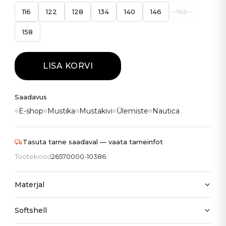
116
122
128
134
140
146
152
158
LISA KORVI
Saadavus
E-shop
Mustika
Mustakivi
Ülemiste
Nautica
Tasuta tarne saadaval — vaata tarneinfot
Tootekood
26570000-10386
Materjal
Softshell