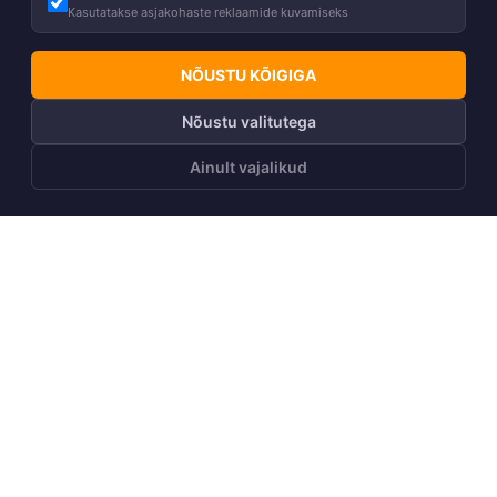
Kasutatakse asjakohaste reklaamide kuvamiseks
NÕUSTU KÕIGIGA
Nõustu valitutega
Ainult vajalikud
LISA OSTUKORVI
Telli Huppa uudiskiri