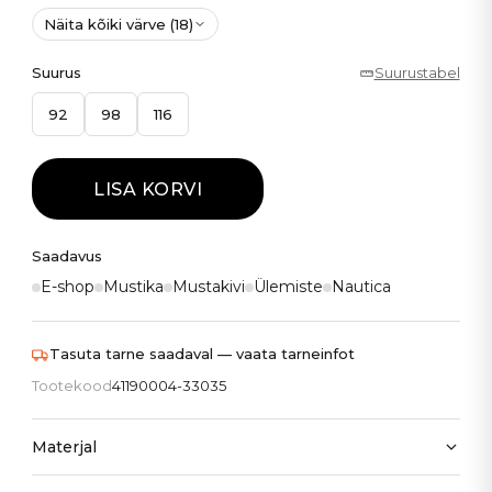
Näita kõiki värve (18)
Suurus
Suurustabel
92
98
116
LISA KORVI
Saadavus
E-shop
Mustika
Mustakivi
Ülemiste
Nautica
Tasuta tarne saadaval — vaata tarneinfot
Tootekood
41190004-33035
Materjal