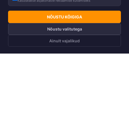
Kasutatakse asjakohaste reklaamide kuvamiseks
NÕUSTU KÕIGIGA
Nõustu valitutega
Ainult vajalikud
LISA OSTUKORVI
Telli Huppa uudiskiri