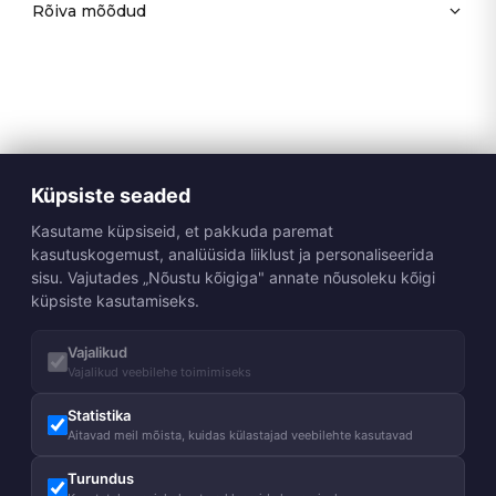
Rõiva mõõdud
Küpsiste seaded
Kasutame küpsiseid, et pakkuda paremat
kasutuskogemust, analüüsida liiklust ja personaliseerida
sisu. Vajutades „Nõustu kõigiga" annate nõusoleku kõigi
küpsiste kasutamiseks.
Vajalikud
Vajalikud veebilehe toimimiseks
Statistika
Aitavad meil mõista, kuidas külastajad veebilehte kasutavad
Turundus