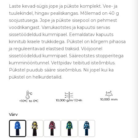
Laste kevad-sügis jope ja pükste komplekt. Vee- ja
tuulekindel, hingav pealiskangas. Mõlemad on 40 g
soojustusega. Jope ja pükste sisepool on pehmest
voodrikangast. Varrukaotstes ja kapuutsi servas
sissetöödeldud kummipael. Eemaldatav kapuuts
kinnitub kraele trukkidega. Pükstel on kõrgem pihaosa
ja reguleeritavad elastsed traksid. Vööjoonel
sissetöödeldud kummipael. Sääreotstes stopperitega
kumminööritunnel. Vettpidav teibitud isteõmblus.
Pükstel puudub sääre siseõmblus. Nii jopel kui ka
pükstel on helkurdetailid.
10,000 mm
10,000 g/m²/24h
+10°C to 0°C
Värv