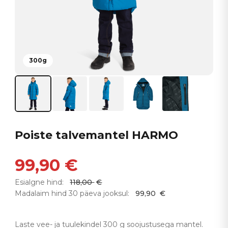
300g
Poiste talvemantel HARMO
99,90
€
Esialgne hind:
118,00
€
Madalaim hind 30 päeva jooksul:
99,90
€
Laste vee- ja tuulekindel 300 g soojustusega mantel.