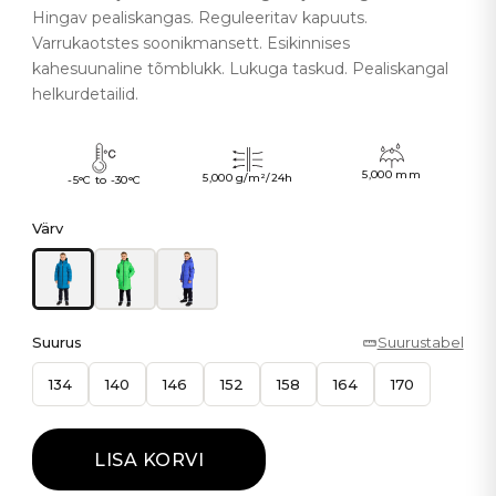
Hingav pealiskangas. Reguleeritav kapuuts.
Varrukaotstes soonikmansett. Esikinnises
kahesuunaline tõmblukk. Lukuga taskud. Pealiskangal
helkurdetailid.
5,000 mm
5,000 g/m²/24h
-5°C to -30°C
Värv
Suurus
Suurustabel
134
140
146
152
158
164
170
LISA KORVI