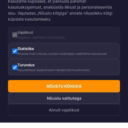
Kasutame küpsiseid, et pakkuda paremat
kasutuskogemust, analüüsida liiklust ja personaliseerida
sisu. Vajutades „Nõustu kõigiga" annate nõusoleku kõigi
küpsiste kasutamiseks.
Vajalikud
Vajalikud veebilehe toimimiseks
Statistika
Aitavad meil mõista, kuidas külastajad veebilehte kasutavad
Turundus
Kasutatakse asjakohaste reklaamide kuvamiseks
NÕUSTU KÕIGIGA
Nõustu valitutega
Ainult vajalikud