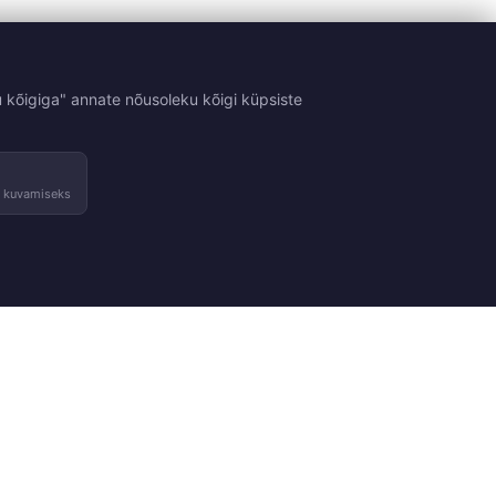
 kõigiga" annate nõusoleku kõigi küpsiste
e kuvamiseks
Tingimused
Kontakt
sed
Tagastused ja vahetused
Võta ühendust