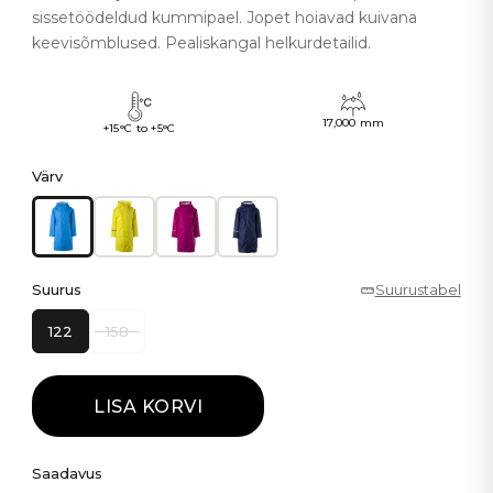
sissetöödeldud kummipael. Jopet hoiavad kuivana
keevisõmblused. Pealiskangal helkurdetailid.
17,000 mm
+15°C to +5°C
Värv
Suurus
Suurustabel
122
158
LISA KORVI
Saadavus