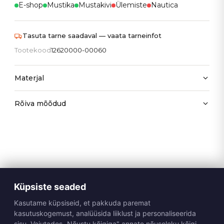
E-shop
Mustika
Mustakivi
Ülemiste
Nautica
Tasuta tarne saadaval — vaata tarneinfot
Tootekood
12620000-00060
Materjal
Rõiva mõõdud
Küpsiste seaded
Kasutame küpsiseid, et pakkuda paremat
kasutuskogemust, analüüsida liiklust ja personaliseerida
sisu. Vajutades „Nõustu kõigiga" annate nõusoleku kõigi