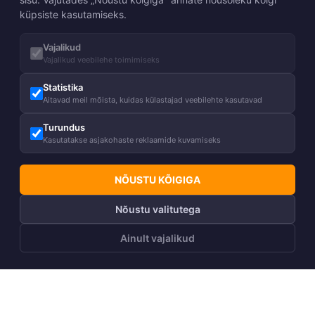
küpsiste kasutamiseks.
Vajalikud
Vajalikud veebilehe toimimiseks
Statistika
Aitavad meil mõista, kuidas külastajad veebilehte kasutavad
Turundus
Kasutatakse asjakohaste reklaamide kuvamiseks
NÕUSTU KÕIGIGA
Nõustu valitutega
Ainult vajalikud
LISA OSTUKORVI