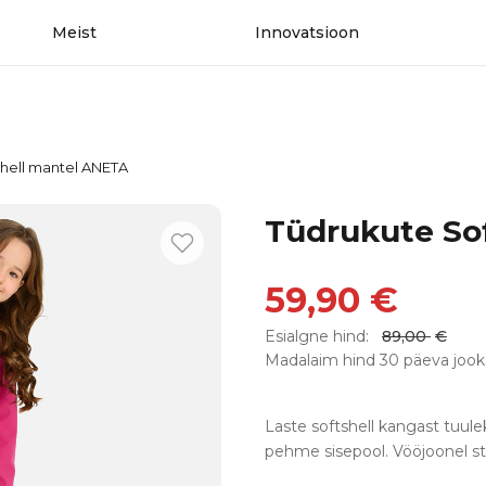
Meist
Innovatsioon
shell mantel ANETA
Tüdrukute So
59,90
€
Esialgne hind:
89,00
€
Madalaim hind 30 päeva jook
Laste softshell kangast tuulek
pehme sisepool. Vööjoonel s