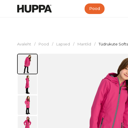
Pood
Avaleht
/
Pood
/
Lapsed
/
Mantlid
/
Tüdrukute Soft