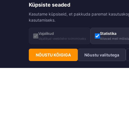
Küpsiste seaded
Kasutame küpsiseid, et pakkuda paremat kasutuskogemu
kasutamiseks.
Vajalikud
Statistika
Vajalikud veebilehe toimimiseks
Aitavad meil mõista
NÕUSTU KÕIGIGA
Nõustu valitutega
Telli Huppa uudiskiri