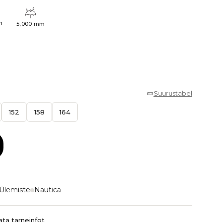
h
5,000 mm
Suurustabel
152
158
164
Ülemiste
Nautica
ta tarneinfot