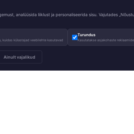
st, analüüsida liiklust ja personaliseerida sisu. Vajutades „Nõustu
Turundus
, kuidas külastajad veebilehte kasutavad
Kasutatakse asjakohaste reklaamid
Ainult vajalikud
Meist
Juhised
Telli
Meie lugu
Hooldusjuhi
Meie vastutus
Suurustabel