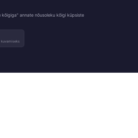
 kõigiga" annate nõusoleku kõigi küpsiste
e kuvamiseks
Tingimused
Kontakt
sed
Tagastused ja vahetused
Võta ühendust
Kasutustingimused
Leia pood