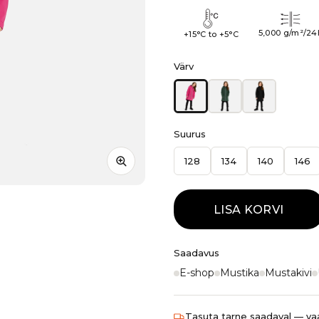
5,000 g/m²/24
+15°C to +5°C
Värv
Suurus
128
134
140
146
LISA KORVI
Saadavus
E-shop
Mustika
Mustakivi
Tasuta tarne saadaval — vaa