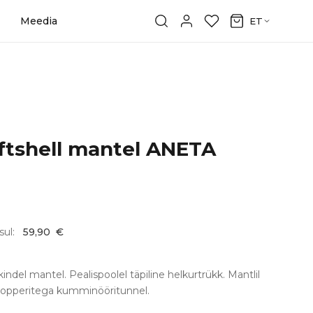
Meedia
ET
ftshell mantel ANETA
sul:
59,90
€
indel mantel. Pealispoolel täpiline helkurtrükk. Mantlil
topperitega kumminööritunnel.