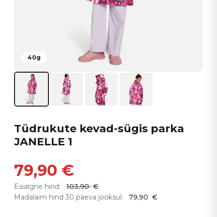
40g
Tüdrukute kevad-sügis parka
JANELLE 1
79,90
€
Esialgne hind:
103,90
€
Madalaim hind 30 päeva jooksul:
79,90
€