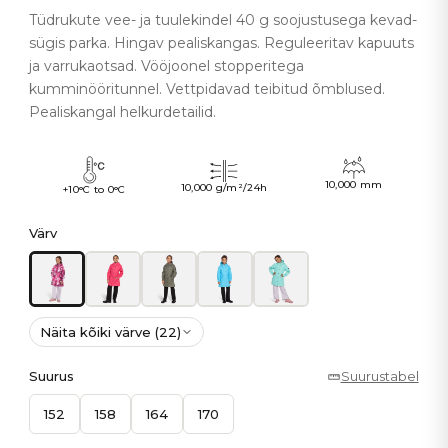
Tüdrukute vee- ja tuulekindel 40 g soojustusega kevad-
sügis parka. Hingav pealiskangas. Reguleeritav kapuuts
ja varrukaotsad. Vööjoonel stopperitega
kumminööritunnel. Vettpidavad teibitud õmblused.
Pealiskangal helkurdetailid.
10,000 mm
10,000 g/m²/24h
+10°C to 0°C
Värv
Näita kõiki värve (22)
Suurus
Suurustabel
152
158
164
170