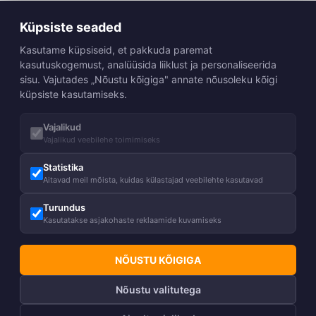
Küpsiste seaded
Kasutame küpsiseid, et pakkuda paremat
kasutuskogemust, analüüsida liiklust ja personaliseerida
sisu. Vajutades „Nõustu kõigiga" annate nõusoleku kõigi
küpsiste kasutamiseks.
Vajalikud
Vajalikud veebilehe toimimiseks
Statistika
Aitavad meil mõista, kuidas külastajad veebilehte kasutavad
Turundus
Kasutatakse asjakohaste reklaamide kuvamiseks
NÕUSTU KÕIGIGA
Nõustu valitutega