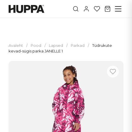
Avaleht
/
Pood
/
Lapsed
/
Parkad
/
Tüdrukute
kevad-sügis parka JANELLE 1