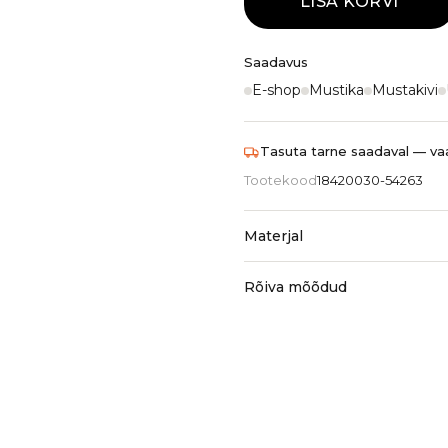
LISA KORVI
Saadavus
E-shop
Mustika
Mustakivi
Tasuta tarne saadaval — vaa
Tootekood
18420030-54263
Materjal
Rõiva mõõdud