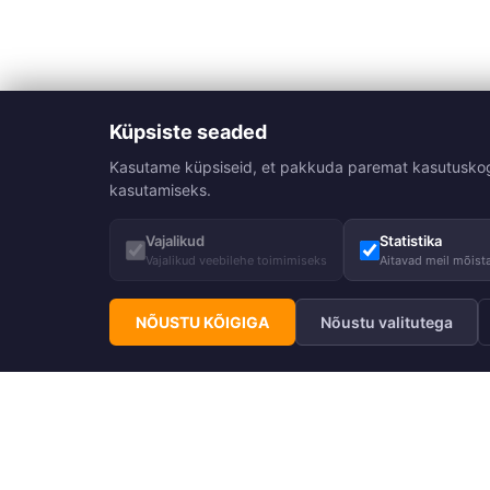
Küpsiste seaded
Kasutame küpsiseid, et pakkuda paremat kasutuskogemu
kasutamiseks.
Vajalikud
Statistika
Vajalikud veebilehe toimimiseks
Aitavad meil mõista
NÕUSTU KÕIGIGA
Nõustu valitutega