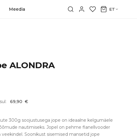
Meedia
ET
ope ALONDRA
sul:
69,90
€
kute 300g soojustusega jope on ideaalne kelgumäele
õõmude nautimiseks. Jopel on pehme flanellvooder
ja veekindel. Soonikust sisemised mansetid jope