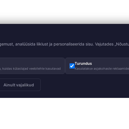
st, analüüsida liiklust ja personaliseerida sisu. Vajutades „Nõustu
Turundus
, kuidas külastajad veebilehte kasutavad
Kasutatakse asjakohaste reklaamid
Ainult vajalikud