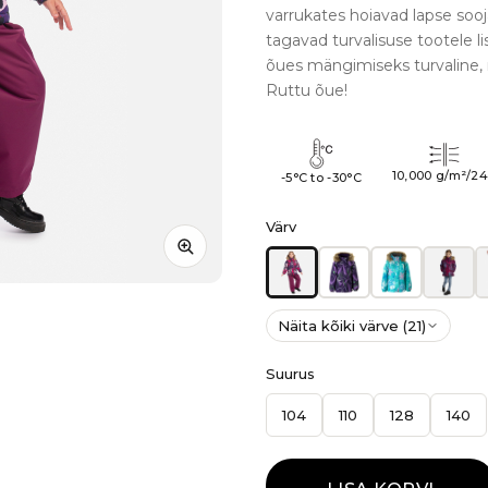
varrukates hoiavad lapse sooj
tagavad turvalisuse tootele l
õues mängimiseks turvaline, m
Ruttu õue!
10,000 g/m²/2
-5°C to -30°C
Värv
Näita kõiki värve (21)
Suurus
104
110
128
140