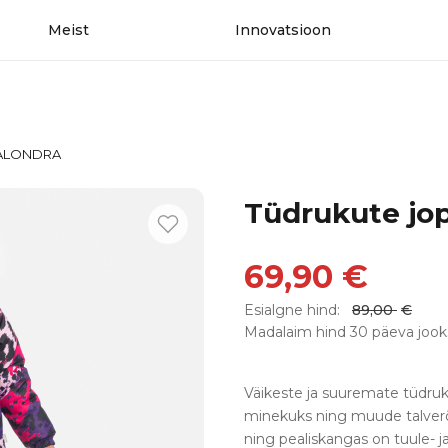
Meist
Innovatsioon
 ALONDRA
Tüdrukute j
69,90
€
Esialgne hind:
89,00
€
Madalaim hind 30 päeva jook
Väikeste ja suuremate tüdru
minekuks ning muude talver
ning pealiskangas on tuule- 