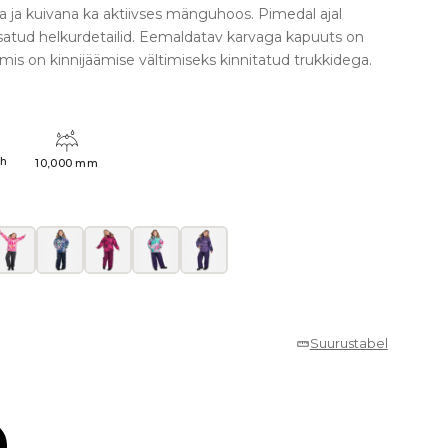
a ja kuivana ka aktiivses mänguhoos. Pimedal ajal
isatud helkurdetailid. Eemaldatav karvaga kapuuts on
is on kinnijäämise vältimiseks kinnitatud trukkidega.
4h
10,000 mm
Suurustabel