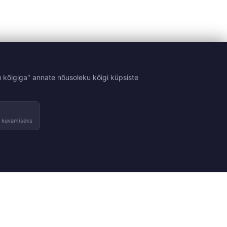
 kõigiga" annate nõusoleku kõigi küpsiste
e kuvamiseks