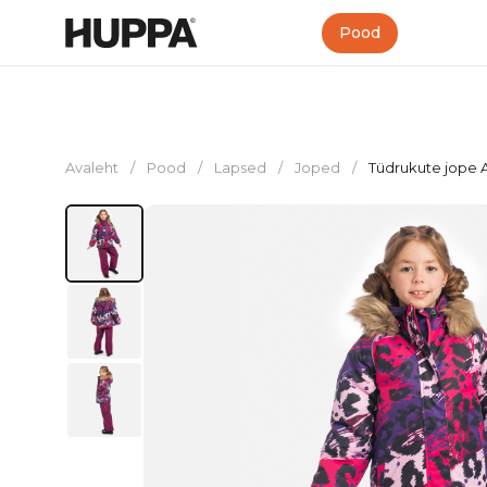
Pood
Avaleht
/
Pood
/
Lapsed
/
Joped
/
Tüdrukute jope