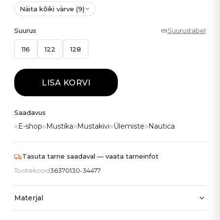
Näita kõiki värve (9)
Suurus
Suurustabel
116
122
128
LISA KORVI
Saadavus
E-shop
Mustika
Mustakivi
Ülemiste
Nautica
Tasuta tarne saadaval — vaata tarneinfot
Tootekood
36370130-34477
Materjal