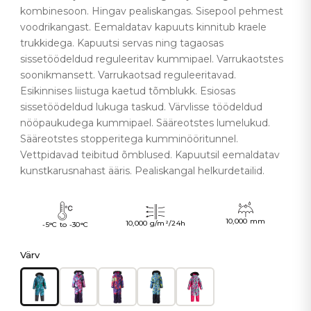
kombinesoon. Hingav pealiskangas. Sisepool pehmest
voodrikangast. Eemaldatav kapuuts kinnitub kraele
trukkidega. Kapuutsi servas ning tagaosas
sissetöödeldud reguleeritav kummipael. Varrukaotstes
soonikmansett. Varrukaotsad reguleeritavad.
Esikinnises liistuga kaetud tõmblukk. Esiosas
sissetöödeldud lukuga taskud. Värvlisse töödeldud
nööpaukudega kummipael. Sääreotstes lumelukud.
Sääreotstes stopperitega kumminööritunnel.
Vettpidavad teibitud õmblused. Kapuutsil eemaldatav
kunstkarusnahast ääris. Pealiskangal helkurdetailid.
10,000 mm
10,000 g/m²/24h
-5°C to -30°C
Värv