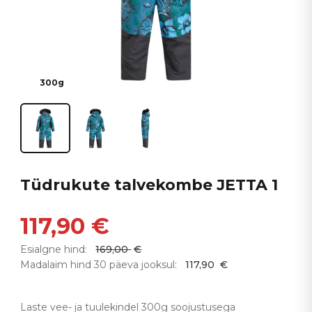
300g
Tüdrukute talvekombe JETTA 1
117,90
€
Esialgne hind:
169,00
€
Madalaim hind 30 päeva jooksul:
117,90
€
Laste vee- ja tuulekindel 300g soojustusega