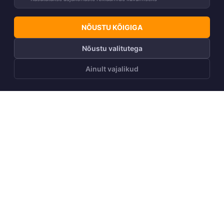
NÕUSTU KÕIGIGA
Nõustu valitutega
Ainult vajalikud
LISA OSTUKORVI
Telli Huppa uudiskiri