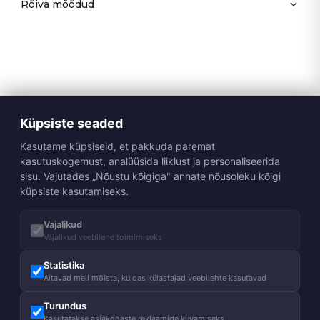
Rõiva mõõdud
Küpsiste seaded
Kasutame küpsiseid, et pakkuda paremat
kasutuskogemust, analüüsida liiklust ja personaliseerida
sisu. Vajutades „Nõustu kõigiga" annate nõusoleku kõigi
küpsiste kasutamiseks.
Vajalikud
Vajalikud veebilehe toimimiseks
Statistika
Aitavad meil mõista, kuidas külastajad veebilehte kasutavad
Turundus
Kasutatakse asjakohaste reklaamide kuvamiseks