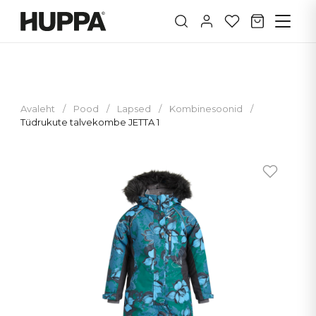
Avaleht
/
Pood
/
Lapsed
/
Kombinesoonid
/
Tüdrukute talvekombe JETTA 1