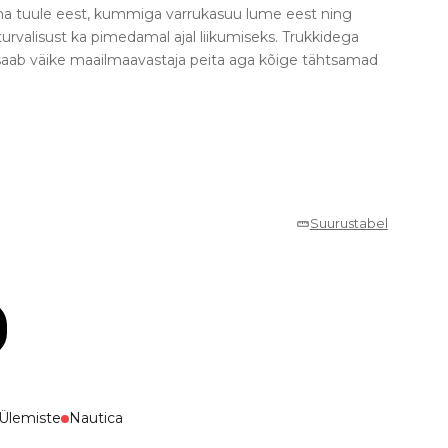
ma tuule eest, kummiga varrukasuu lume eest ning
turvalisust ka pimedamal ajal liikumiseks. Trukkidega
saab väike maailmaavastaja peita aga kõige tähtsamad
Suurustabel
Ülemiste
Nautica