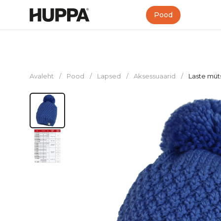
Pood
Avaleht
/
Pood
/
Lapsed
/
Aksessuaarid
/
Laste mü