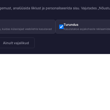
st, analüüsida liiklust ja personaliseerida sisu. Vajutades „Nõustu
Turundus
, kuidas külastajad veebilehte kasutavad
Kasutatakse asjakohaste reklaamid
Ainult vajalikud
Meist
Juhised
Telli
Meie lugu
Hooldusjuhi
Meie vastutus
Suurustabel
Heategevus
KKK