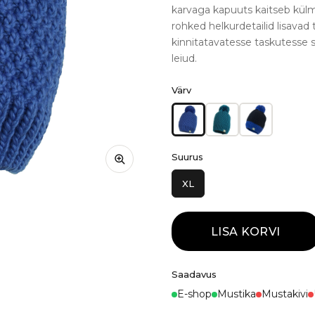
karvaga kapuuts kaitseb kül
rohked helkurdetailid lisavad 
kinnitatavatesse taskutesse 
leiud.
Värv
Suurus
XL
LISA KORVI
Saadavus
E-shop
Mustika
Mustakivi