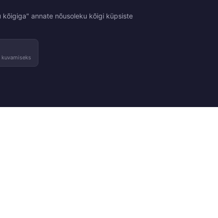
 kõigiga" annate nõusoleku kõigi küpsiste
e kuvamiseks
Tingimused
Kontakt
sed
Tagastused ja vahetused
Võta ühendust
Kasutustingimused
Leia pood
Privaatsuspoliitika
Meie edasimüüjad