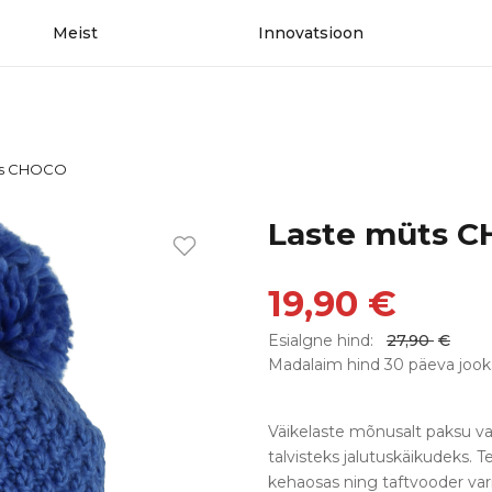
Meist
Innovatsioon
ts CHOCO
Laste müts 
19,90
€
Esialgne hind:
27,90
€
Madalaim hind 30 päeva jook
Väikelaste mõnusalt paksu va
talvisteks jalutuskäikudeks. 
kehaosas ning taftvooder var