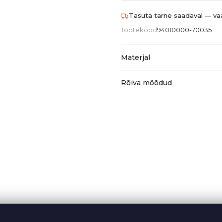
Tasuta tarne saadaval — vaa
Tootekood
94010000-70035
Materjal
Rõiva mõõdud