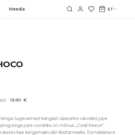
Meedia
ET
CHOCO
sul:
19,90
€
tiiniga tugevamast kangast säravates värvides jope
Tepingutega jope voodriks on mõnus „Coral-fleece“
rukates käe kergemaks läbi libistamiseks. Eemaldatava