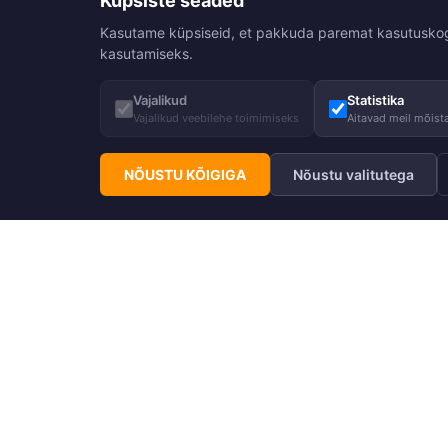
Küpsiste seaded
Kasutame küpsiseid, et pakkuda paremat kasutuskogemu
kasutamiseks.
Vajalikud
Statistika
Vajalikud veebilehe toimimiseks
Aitavad meil mõista
NÕUSTU KÕIGIGA
Nõustu valitutega
Telli Huppa uudiskiri