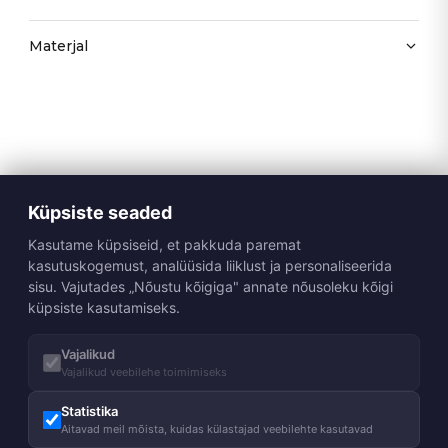
Materjal
Küpsiste seaded
Kasutame küpsiseid, et pakkuda paremat
kasutuskogemust, analüüsida liiklust ja personaliseerida
sisu. Vajutades „Nõustu kõigiga" annate nõusoleku kõigi
küpsiste kasutamiseks.
Vajalikud
Vajalikud veebilehe toimimiseks
Statistika
Aitavad meil mõista, kuidas külastajad veebilehte kasutavad