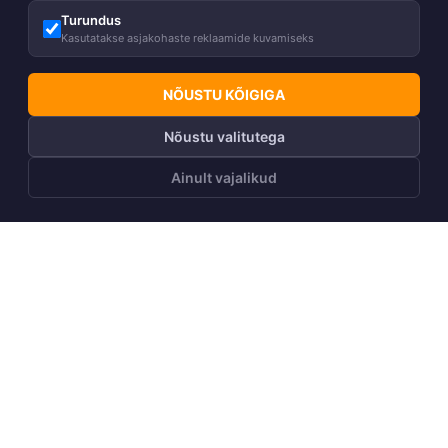
Turundus
Kasutatakse asjakohaste reklaamide kuvamiseks
NÕUSTU KÕIGIGA
Nõustu valitutega
Ainult vajalikud
LISA OSTUKORVI