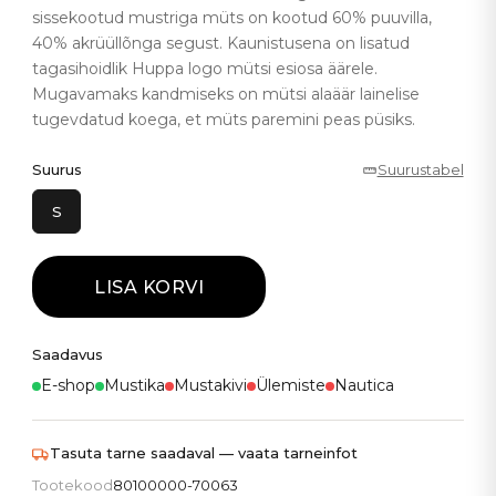
sissekootud mustriga müts on kootud 60% puuvilla,
40% akrüüllõnga segust. Kaunistusena on lisatud
tagasihoidlik Huppa logo mütsi esiosa äärele.
Mugavamaks kandmiseks on mütsi alaäär lainelise
tugevdatud koega, et müts paremini peas püsiks.
Suurus
Suurustabel
S
LISA KORVI
Saadavus
E-shop
Mustika
Mustakivi
Ülemiste
Nautica
Tasuta tarne saadaval — vaata tarneinfot
Tootekood
80100000-70063