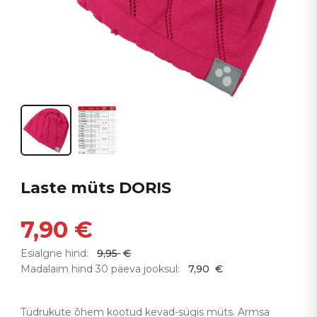
Laste müts DORIS
7,90
€
Esialgne hind:
9,95
€
Madalaim hind 30 päeva jooksul:
7,90
€
Tüdrukute õhem kootud kevad-sügis müts. Armsa