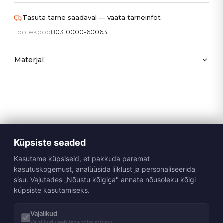
Tasuta tarne saadaval — vaata tarneinfot
Tootekood
80310000-60063
Materjal
Küpsiste seaded
Kasutame küpsiseid, et pakkuda paremat
kasutuskogemust, analüüsida liiklust ja personaliseerida
sisu. Vajutades „Nõustu kõigiga" annate nõusoleku kõigi
küpsiste kasutamiseks.
Vajalikud
Vajalikud veebilehe toimimiseks