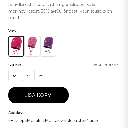
puuvillasest trikotaazist ning pealispool 50%
meriinovillasest, 50% akrüüllõngast. Kaunistuseks on
pärlid.
Värv
Suurus
Suurustabel
XS
S
M
LISA KORVI
Saadavus
E-shop
Mustika
Mustakivi
Ülemiste
Nautica