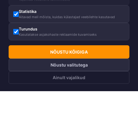
Statistika
Aitavad meil mõista, kuidas külastajad veebilehte kasutavad
Turundus
Kasutatakse asjakohaste reklaamide kuvamiseks
NÕUSTU KÕIGIGA
Nõustu valitutega
Ainult vajalikud
LISA OSTUKORVI