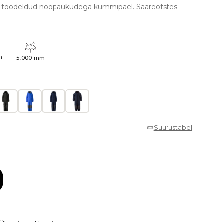
sse töödeldud nööpaukudega kummipael. Sääreotstes
h
5,000 mm
Suurustabel