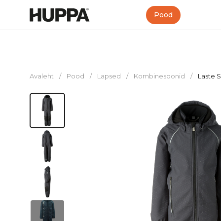
Pood
Avaleht
/
Pood
/
Lapsed
/
Kombinesoonid
/
Laste 