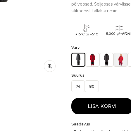
põlveosad. Seljaosas värvli
silikoonist tallakummid.
5,000 g/m²/24
+15°C to +5°C
Värv
Suurus
74
80
LISA KORVI
Saadavus