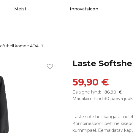
Meist
Innovatsioon
Softshell kombe ADAL 1
Laste Softshe
59,90
€
Esialgne hind:
86,90
€
Madalaim hind 30 päeva jook
Laste softshell kangast tuule
Kombinesoonil pehme sisepool
kummipael. Eemaldatav kapuu