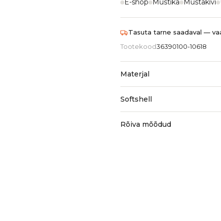
E-shop
Mustika
Mustakivi
Tasuta tarne saadaval — vaa
Tootekood
36390100-10618
Materjal
Softshell
Rõiva mõõdud