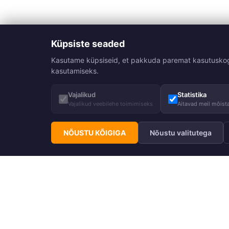
Küpsiste seaded
Kasutame küpsiseid, et pakkuda paremat kasutuskogemu
kasutamiseks.
Vajalikud
Statistika
Vajalikud veebilehe toimimiseks
Aitavad meil mõista
NÕUSTU KÕIGIGA
Nõustu valitutega
Telli Huppa uudiskiri