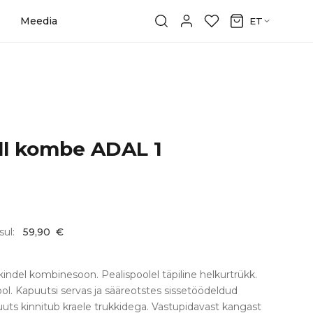
Meedia
ET
ll kombe ADAL 1
sul:
59,90
€
kindel kombinesoon. Pealispoolel täpiline helkurtrükk.
. Kapuutsi servas ja sääreotstes sissetöödeldud
ts kinnitub kraele trukkidega. Vastupidavast kangast