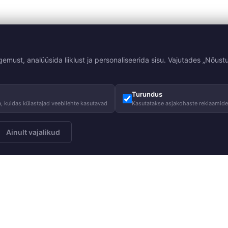
st, analüüsida liiklust ja personaliseerida sisu. Vajutades „Nõustu
Turundus
, kuidas külastajad veebilehte kasutavad
Kasutatakse asjakohaste reklaamid
Ainult vajalikud
Meist
Juhised