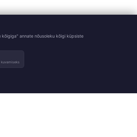
 kõigiga" annate nõusoleku kõigi küpsiste
e kuvamiseks
Tingimused
Kontakt