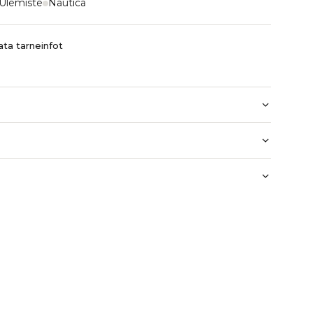
Ülemiste
Nautica
ta tarneinfot