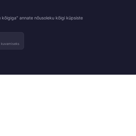
 kõigiga" annate nõusoleku kõigi küpsiste
e kuvamiseks
Tingimused
Kontakt
sed
Tagastused ja vahetused
Võta ühendust
Kasutustingimused
Leia pood