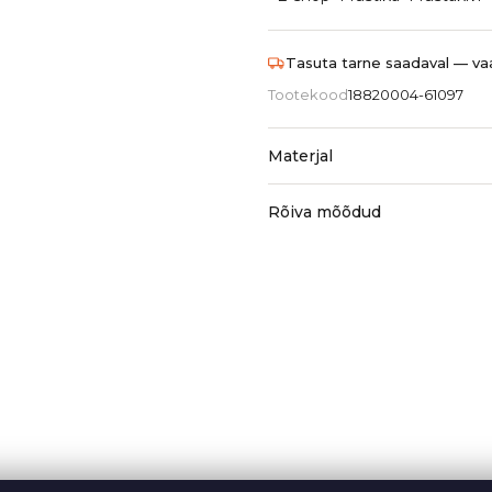
Tasuta tarne saadaval — vaa
Tootekood
18820004-61097
Materjal
Rõiva mõõdud