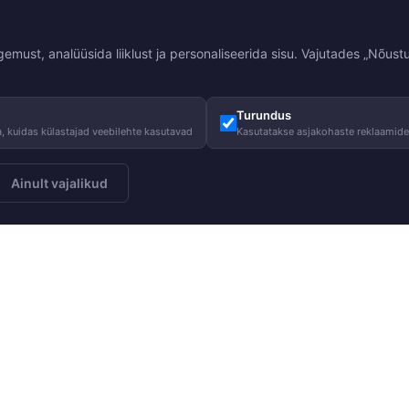
st, analüüsida liiklust ja personaliseerida sisu. Vajutades „Nõustu
Turundus
, kuidas külastajad veebilehte kasutavad
Kasutatakse asjakohaste reklaamid
Ainult vajalikud
Meist
Juhised
Telli
Meie lugu
Hooldusjuhi
Meie vastutus
Suurustabel