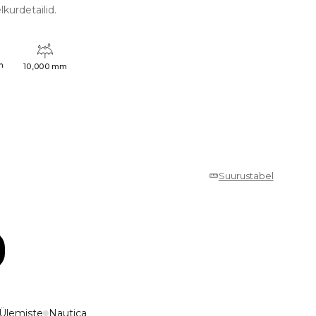
kurdetailid.
h
10,000 mm
Suurustabel
Ülemiste
Nautica