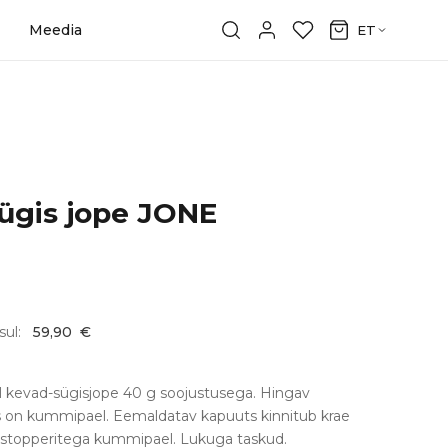
Meedia
ET
ügis jope JONE
sul:
59,90
€
el kevad-sügisjope 40 g soojustusega. Hingav
as on kummipael. Eemaldatav kapuuts kinnitub krae
n stopperitega kummipael. Lukuga taskud.