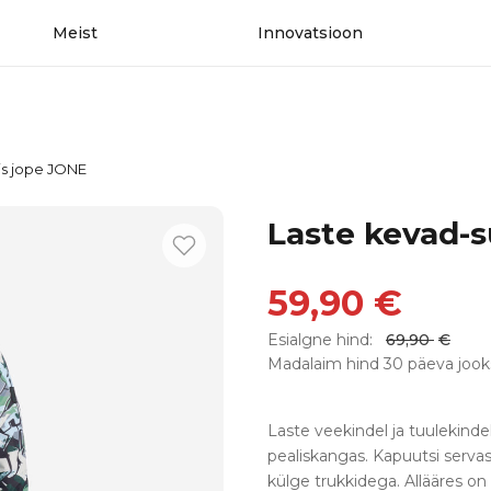
Meist
Innovatsioon
is jope JONE
Laste kevad-s
59,90
€
Esialgne hind:
69,90
€
Madalaim hind 30 päeva jook
Laste veekindel ja tuulekind
pealiskangas. Kapuutsi serv
külge trukkidega. Allääres o