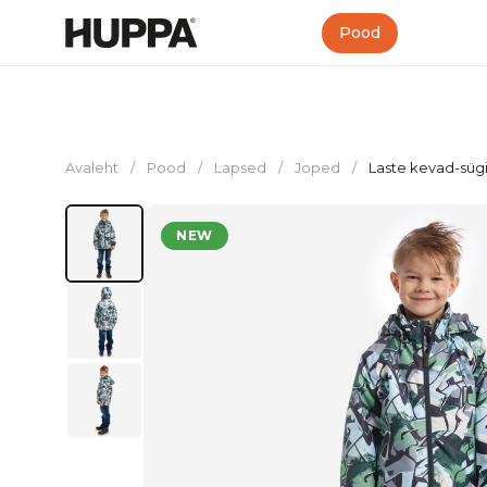
Pood
Avaleht
/
Pood
/
Lapsed
/
Joped
/
Laste kevad-süg
NEW