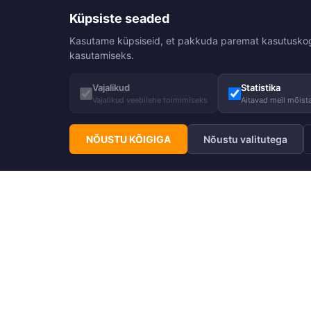
Küpsiste seaded
Kasutame küpsiseid, et pakkuda paremat kasutuskogemu
kasutamiseks.
Vajalikud
Statistika
Vajalikud veebilehe toimimiseks
Aitavad meil mõista
NÕUSTU KÕIGIGA
Nõustu valitutega
Telli Huppa uudiskiri