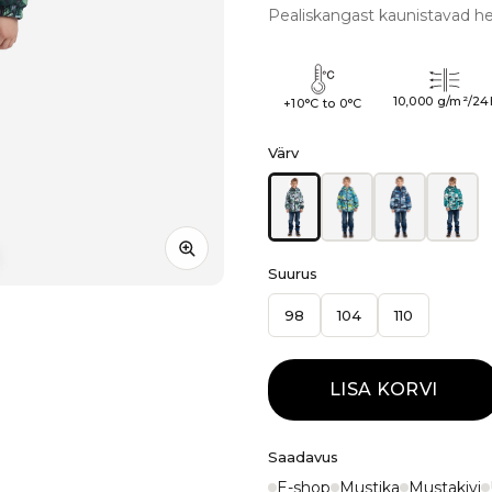
Pealiskangast kaunistavad hel
10,000 g/m²/24
+10°C to 0°C
Värv
Suurus
98
104
110
LISA KORVI
Saadavus
E-shop
Mustika
Mustakivi