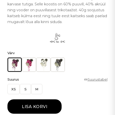
karvase tutiga. Selle koostis on 60% puuvill, 40% akrüül
ning vooder on puuvillasest trikotaažist. 40g soojustus
kaitseb külma eest ning tuule eest kaitseks saab paelad
mugavalt lõua alla kinni siduda.
+5°C to -5°C
Värv
Suurus
Suurustabel
XS
S
M
LISA KORVI