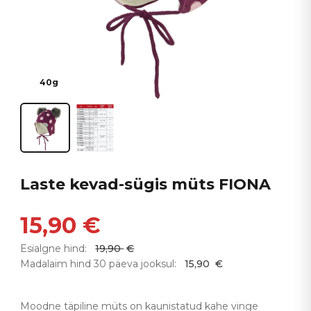
40g
Laste kevad-sügis müts FIONA
15,90
€
Esialgne hind:
19,90
€
Madalaim hind 30 päeva jooksul:
15,90
€
Moodne täpiline müts on kaunistatud kahe vinge