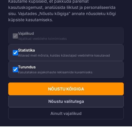
Kasutame küpsiseid, et pakkuda paremat
kasutuskogemust, analüüsida liiklust ja personaliseerida
sisu. Vajutades „Nõustu kõigiga" annate nõusoleku kõigi
küpsiste kasutamiseks.
Vajalikud
Vajalikud veebilehe toimimiseks
Statistika
Aitavad meil mõista, kuidas külastajad veebilehte kasutavad
Turundus
Kasutatakse asjakohaste reklaamide kuvamiseks
NÕUSTU KÕIGIGA
Nõustu valitutega
Ainult vajalikud