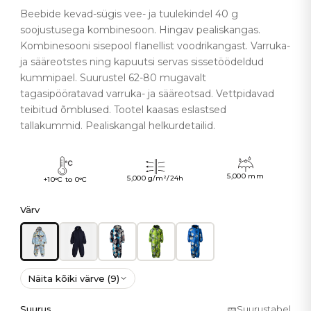
Beebide kevad-sügis vee- ja tuulekindel 40 g
soojustusega kombinesoon. Hingav pealiskangas.
Kombinesooni sisepool flanellist voodrikangast. Varruka-
ja sääreotstes ning kapuutsi servas sissetöödeldud
kummipael. Suurustel 62-80 mugavalt
tagasipööratavad varruka- ja sääreotsad. Vettpidavad
teibitud õmblused. Tootel kaasas eslastsed
tallakummid. Pealiskangal helkurdetailid.
5,000 mm
5,000 g/m²/24h
+10°C to 0°C
Värv
Näita kõiki värve (9)
Suurus
Suurustabel