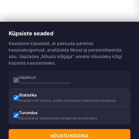
Küpsiste seaded
Kasutame küpsiseid, et pakkuda paremat
kasutuskogemust, analüüsida liiklust ja personaliseerida
sisu. Vajutades „Nõustu kõigiga" annate nõusoleku kõigi
küpsiste kasutamiseks.
Vajalikud
Vajalikud veebilehe toimimiseks
Statistika
Aitavad meil mõista, kuidas külastajad veebilehte kasutavad
Turundus
Kasutatakse asjakohaste reklaamide kuvamiseks
NÕUSTU KÕIGIGA