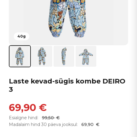
40g
Laste kevad-sügis kombe DEIRO
3
69,90
€
Esialgne hind:
99,50
€
Madalaim hind 30 päeva jooksul:
69,90
€