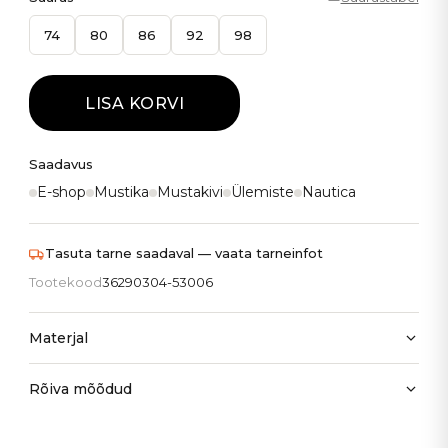
74
80
86
92
98
LISA KORVI
Saadavus
E-shop
Mustika
Mustakivi
Ülemiste
Nautica
Tasuta tarne saadaval — vaata tarneinfot
Tootekood
36290304-53006
Materjal
Rõiva mõõdud