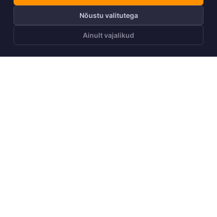
Nõustu valitutega
Ainult vajalikud
LISA OSTUKORVI
Telli Huppa uudiskiri
Telli
Meist