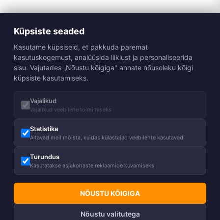
Küpsiste seaded
Kasutame küpsiseid, et pakkuda paremat
kasutuskogemust, analüüsida liiklust ja personaliseerida
sisu. Vajutades „Nõustu kõigiga" annate nõusoleku kõigi
küpsiste kasutamiseks.
Vajalikud
Vajalikud veebilehe toimimiseks
Statistika
Aitavad meil mõista, kuidas külastajad veebilehte kasutavad
Turundus
Kasutatakse asjakohaste reklaamide kuvamiseks
NÕUSTU KÕIGIGA
Nõustu valitutega