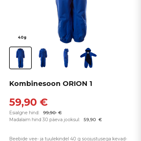
40g
Kombinesoon ORION 1
59,90
€
Esialgne hind:
99,90
€
Madalaim hind 30 päeva jooksul:
59,90
€
Beebide vee- ja tuulekindel 40 g soojustusega kevad-