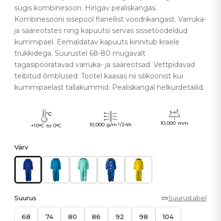
sügis kombinesoon. Hingav pealiskangas.
Kombinesooni sisepool flanellist voodrikangast. Varruka-
ja sääreotstes ning kapuutsi servas sissetöödeldud
kummipael. Eemaldatav kapuuts kinnitub kraele
trukkidega. Suurustel 68-80 mugavalt
tagasipööratavad varruka- ja sääreotsad. Vettpidavad
teibitud õmblused. Tootel kaasas nii silikoonist kui
kummipaelast tallakummid. Pealiskangal helkurdetailid.
10,000 mm
10,000 g/m²/24h
+10°C to 0°C
Värv
Suurus
Suurustabel
68
74
80
86
92
98
104