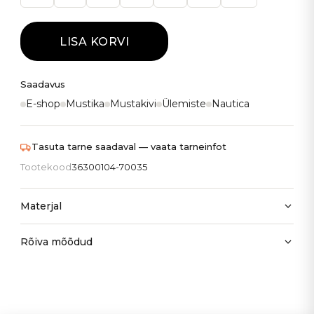
LISA KORVI
Saadavus
E-shop
Mustika
Mustakivi
Ülemiste
Nautica
Tasuta tarne saadaval — vaata tarneinfot
Tootekood
36300104-70035
Materjal
Rõiva mõõdud