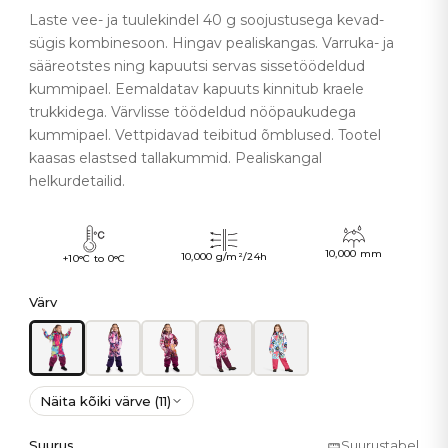
Laste vee- ja tuulekindel 40 g soojustusega kevad-
sügis kombinesoon. Hingav pealiskangas. Varruka- ja
sääreotstes ning kapuutsi servas sissetöödeldud
kummipael. Eemaldatav kapuuts kinnitub kraele
trukkidega. Värvlisse töödeldud nööpaukudega
kummipael. Vettpidavad teibitud õmblused. Tootel
kaasas elastsed tallakummid. Pealiskangal
helkurdetailid.
10,000 mm
10,000 g/m²/24h
+10°C to 0°C
Värv
Näita kõiki värve (11)
Suurus
Suurustabel