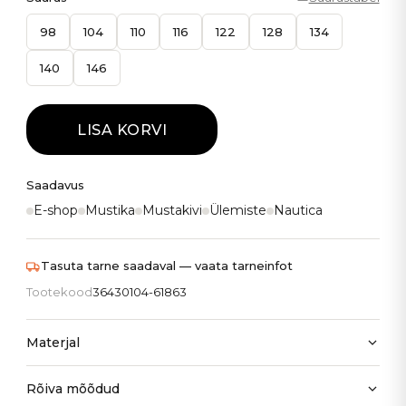
98
104
110
116
122
128
134
140
146
LISA KORVI
Saadavus
E-shop
Mustika
Mustakivi
Ülemiste
Nautica
Tasuta tarne saadaval — vaata tarneinfot
Tootekood
36430104-61863
Materjal
Rõiva mõõdud