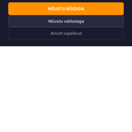
NÕUSTU KÕIGIGA
Nõustu valitutega
Ainult vajalikud
LISA OSTUKORVI
Telli Huppa uudiskiri
Telli