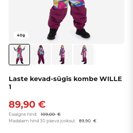
40g
Laste kevad-sügis kombe WILLE
1
89,90
€
Esialgne hind:
109,00
€
Madalaim hind 30 päeva jooksul:
89,90
€