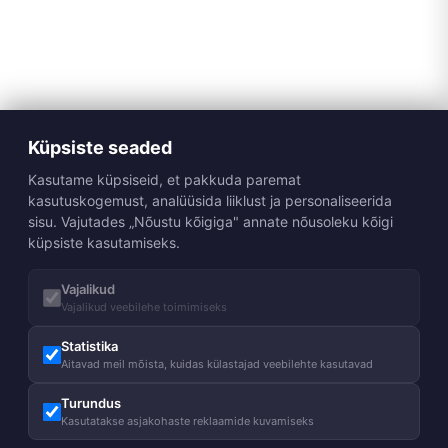
Küpsiste seaded
Kasutame küpsiseid, et pakkuda paremat
kasutuskogemust, analüüsida liiklust ja personaliseerida
sisu. Vajutades „Nõustu kõigiga" annate nõusoleku kõigi
küpsiste kasutamiseks.
Vajalikud
Vajalikud veebilehe toimimiseks
Statistika
Aitavad meil mõista, kuidas külastajad veebilehte kasutavad
Turundus
Kasutatakse asjakohaste reklaamide kuvamiseks