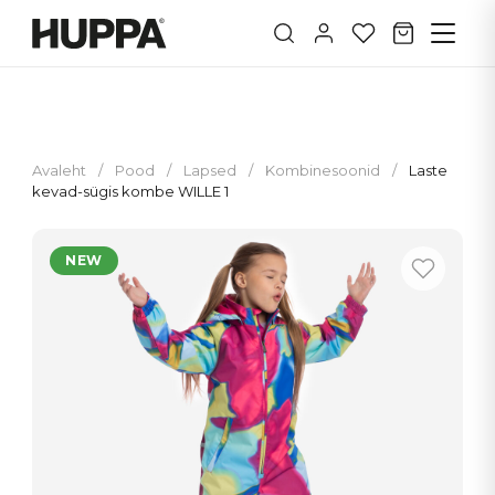
Avaleht
/
Pood
/
Lapsed
/
Kombinesoonid
/
Laste
kevad-sügis kombe WILLE 1
NEW