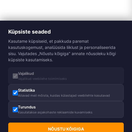
Küpsiste seaded
Kasutame küpsiseid, et pakkuda paremat
kasutuskogemust, analüüsida liiklust ja personaliseerida
sisu. Vajutades „Nõustu kõigiga" annate nõusoleku kõigi
küpsiste kasutamiseks.
Vajalikud
Vajalikud veebilehe toimimiseks
Statistika
Aitavad meil mõista, kuidas külastajad veebilehte kasutavad
Turundus
Kasutatakse asjakohaste reklaamide kuvamiseks
NÕUSTU KÕIGIGA