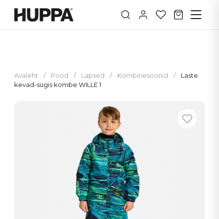
Avaleht
/
Pood
/
Lapsed
/
Kombinesoonid
/
Laste
kevad-sügis kombe WILLE 1