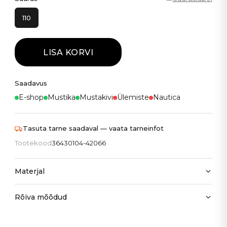
110
LISA KORVI
Saadavus
E-shop
Mustika
Mustakivi
Ülemiste
Nautica
Tasuta tarne saadaval — vaata tarneinfot
Tootekood
36430104-42066
Materjal
Rõiva mõõdud