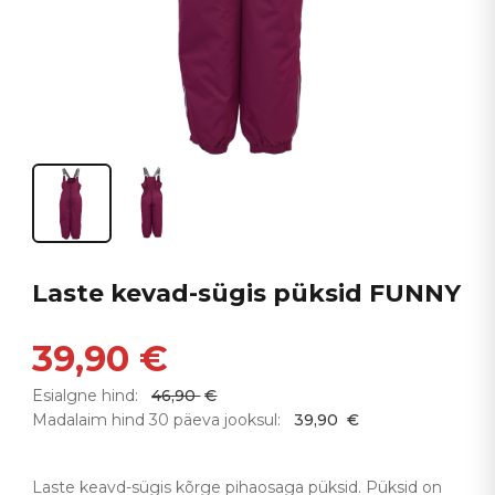
Laste kevad-sügis püksid FUNNY
39,90
€
Esialgne hind:
46,90
€
Madalaim hind 30 päeva jooksul:
39,90
€
Laste keavd-sügis kõrge pihaosaga püksid. Püksid on