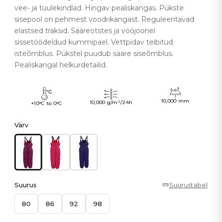
vee- ja tuulekindlad. Hingav pealiskangas. Pükste
sisepool on pehmest voodrikangast. Reguleeritavad
elastsed traksid. Sääreotstes ja vööjoonel
sissetöödeldud kummipael. Vettpidav teibitud
isteõmblus. Pükstel puudub sääre siseõmblus.
Pealiskangal helkurdetailid.
10,000 mm
10,000 g/m²/24h
+10°C to 0°C
Värv
Suurus
Suurustabel
80
86
92
98