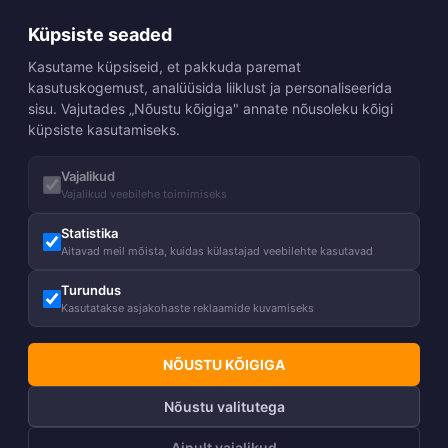
Küpsiste seaded
Kasutame küpsiseid, et pakkuda paremat
kasutuskogemust, analüüsida liiklust ja personaliseerida
sisu. Vajutades „Nõustu kõigiga" annate nõusoleku kõigi
küpsiste kasutamiseks.
Vajalikud
Vajalikud veebilehe toimimiseks
Statistika
Aitavad meil mõista, kuidas külastajad veebilehte kasutavad
Turundus
Kasutatakse asjakohaste reklaamide kuvamiseks
NÕUSTU KÕIGIGA
Nõustu valitutega
Ainult vajalikud