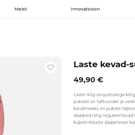
Meist
Innovatsioon
Laste kevad-
49,90
€
Laste 40g soojustusega kõrge
pükstel on taftvooder ja ve
kandmiseks on pükste taljeo
alaääred ning reguleeritava
küljeõmbluste alaäärtesse lisa