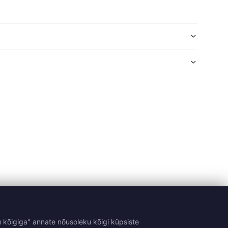
 kõigiga" annate nõusoleku kõigi küpsiste