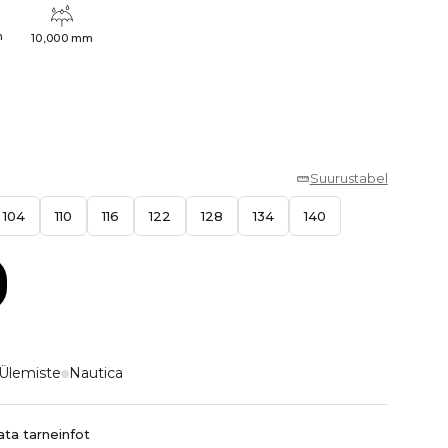
h
10,000 mm
Suurustabel
104
110
116
122
128
134
140
Ülemiste
Nautica
ta tarneinfot