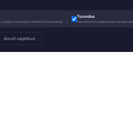
Turundus
, kuidas külastajad veebilehte kasutavad
Kasutatakse asjakohaste reklaamid
Ainult vajalikud
Meist
Juhised
Telli
Meie lugu
Hooldusjuhi
Meie vastutus
Suurustabel
Heategevus
KKK
Blogi
Kasulik tead