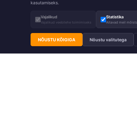
kasutamiseks.
Vajalikud
Statistika
Vajalikud veebilehe toimimiseks
Aitavad meil mõista
NÕUSTU KÕIGIGA
Nõustu valitutega
Telli Huppa uudiskiri