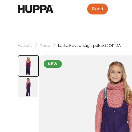
Pood
Avaleht
/
Pood
/
Laste kevad-sügis püksid JORMA
NEW