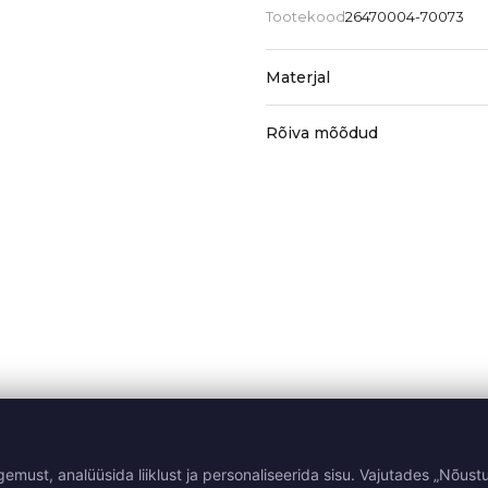
Tootekood
26470004-70073
Materjal
Rõiva mõõdud
st, analüüsida liiklust ja personaliseerida sisu. Vajutades „Nõustu