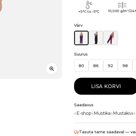
10,000 g/m²/24
+5°C to -5°C
Värv
Suurus
80
86
92
98
LISA KORVI
Saadavus
E-shop
Mustika
Mustakivi
Tasuta tarne saadaval — vaa