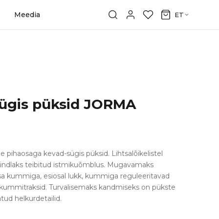
Meedia
ET
sügis püksid JORMA
 pihaosaga kevad-sügis püksid. Lihtsalõikelistel
ekindlaks teibitud istmikuõmblus. Mugavamaks
sa kummiga, esiosal lukk, kummiga reguleeritavad
d kummitraksid. Turvalisemaks kandmiseks on pükste
tud helkurdetailid.