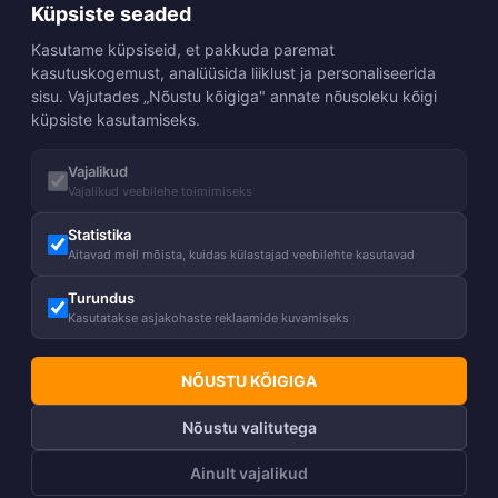
Küpsiste seaded
Kasutame küpsiseid, et pakkuda paremat
kasutuskogemust, analüüsida liiklust ja personaliseerida
sisu. Vajutades „Nõustu kõigiga" annate nõusoleku kõigi
küpsiste kasutamiseks.
Vajalikud
Vajalikud veebilehe toimimiseks
Statistika
Aitavad meil mõista, kuidas külastajad veebilehte kasutavad
Turundus
Kasutatakse asjakohaste reklaamide kuvamiseks
NÕUSTU KÕIGIGA
Nõustu valitutega
Ainult vajalikud