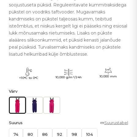
soojustuseta püksid. Reguleeritavate kummitraksidega
pükstel on voodriks taftvooder. Mugavamaks
kandmiseks on pükstel taljeosas kumm, teibitud
isteõmblus, et niiskus kergelt ligi ei pääseks ning esiosal
lukk mõnusamaks riietumiseks. Lisaks on pükste
alaääres silikoonkummid, et püksid kenasti jalanõude
peal püsiksid. Turvalisemaks kandmiseks on pükstele
lisatud helkurribad külje õmblustesse.
10,000 mm
10,000 g/m²/24h
+10°C to 0°C
Värv
Suurus
Suurustabel
74
80
86
92
98
104