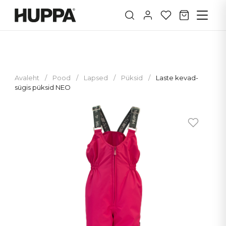
Avaleht
/
Pood
/
Lapsed
/
Püksid
/
Laste kevad-
sügis püksid NEO