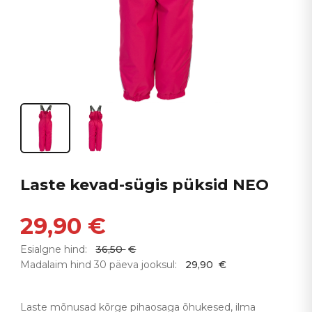
Laste kevad-sügis püksid NEO
29,90
€
Esialgne hind:
36,50
€
Madalaim hind 30 päeva jooksul:
29,90
€
Laste mõnusad kõrge pihaosaga õhukesed, ilma