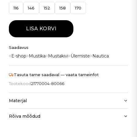
116
146
152
158
170
LISA KORVI
Saadavus
E-shop
Mustika
Mustakivi
Ülemiste
Nautica
Tasuta tarne saadaval — vaata tarneinfot
Tootekood
21770004-80066
Materjal
Rõiva mõõdud