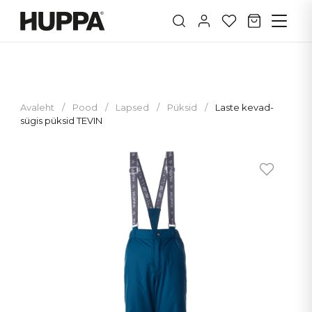
Avaleht
/
Pood
/
Lapsed
/
Püksid
/
Laste kevad-
sügis püksid TEVIN