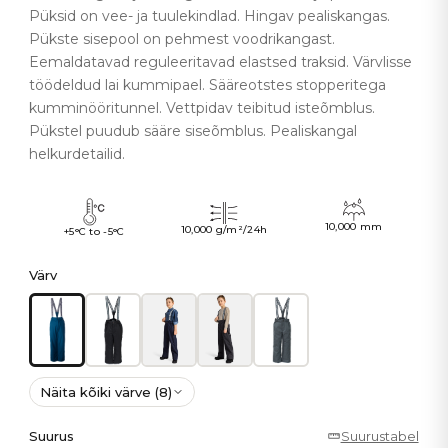
Püksid on vee- ja tuulekindlad. Hingav pealiskangas.
Pükste sisepool on pehmest voodrikangast.
Eemaldatavad reguleeritavad elastsed traksid. Värvlisse
töödeldud lai kummipael. Sääreotstes stopperitega
kumminööritunnel. Vettpidav teibitud isteõmblus.
Pükstel puudub sääre siseõmblus. Pealiskangal
helkurdetailid.
10,000 mm
10,000 g/m²/24h
+5°C to -5°C
Värv
Näita kõiki värve (8)
Suurus
Suurustabel