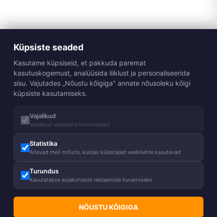
Küpsiste seaded
Kasutame küpsiseid, et pakkuda paremat
kasutuskogemust, analüüsida liiklust ja personaliseerida
sisu. Vajutades „Nõustu kõigiga" annate nõusoleku kõigi
küpsiste kasutamiseks.
Vajalikud
Vajalikud veebilehe toimimiseks
Statistika
Aitavad meil mõista, kuidas külastajad veebilehte kasutavad
Turundus
Kasutatakse asjakohaste reklaamide kuvamiseks
NÕUSTU KÕIGIGA