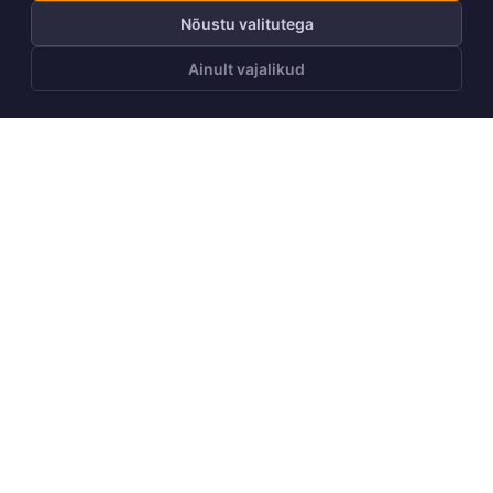
Nõustu valitutega
Ainult vajalikud
LISA OSTUKORVI
Telli Huppa uudiskiri
Telli
Meist