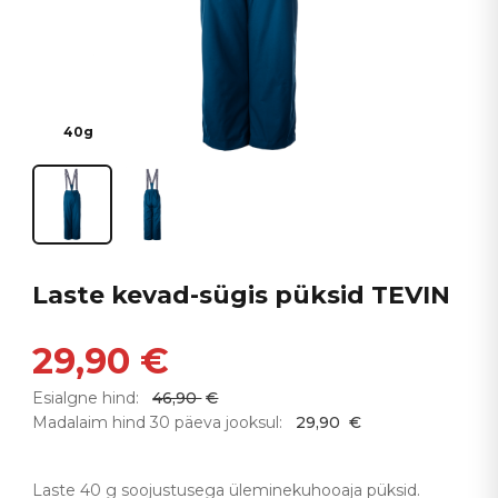
40g
Laste kevad-sügis püksid TEVIN
29,90
€
Esialgne hind:
46,90
€
Madalaim hind 30 päeva jooksul:
29,90
€
Laste 40 g soojustusega üleminekuhooaja püksid.