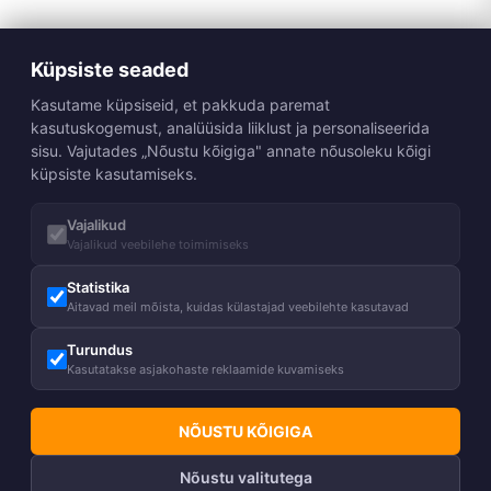
Küpsiste seaded
Kasutame küpsiseid, et pakkuda paremat
kasutuskogemust, analüüsida liiklust ja personaliseerida
sisu. Vajutades „Nõustu kõigiga" annate nõusoleku kõigi
küpsiste kasutamiseks.
Vajalikud
Vajalikud veebilehe toimimiseks
Statistika
Aitavad meil mõista, kuidas külastajad veebilehte kasutavad
Turundus
Kasutatakse asjakohaste reklaamide kuvamiseks
NÕUSTU KÕIGIGA
Nõustu valitutega