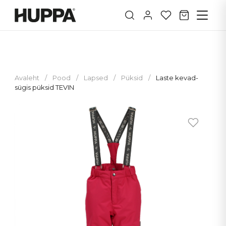
Avaleht
/
Pood
/
Lapsed
/
Püksid
/
Laste kevad-
sügis püksid TEVIN