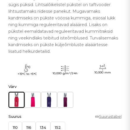
sügis püksid. Lihtsalõikelistel pükstel on taftvooder
lihtsustamaks riidesse panekut. Mugavamaks
kandmiseks on pükste vööosa kummiga, esiosal lukk
ning kummiga reguleeritavad alaääred. Lisaks on
pükstel eemaldatavad reguleeritavad kummitraksid
ning veekindlaks teibitud isteõmblused. Turvalisemaks
kandmiseks on pükste küljeõmbluste alaäärtesse
lisatud helkurdetailid.
10,000 mm
10,000 g/m²/24h
+15°C to +5°C
Värv
Suurus
Suurustabel
110
116
134
152