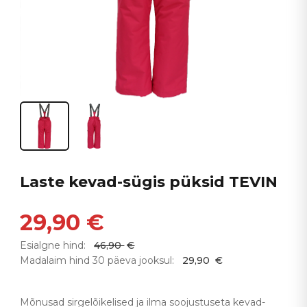
Laste kevad-sügis püksid TEVIN
29,90
€
Esialgne hind:
46,90
€
Madalaim hind 30 päeva jooksul:
29,90
€
Mõnusad sirgelõikelised ja ilma soojustuseta kevad-