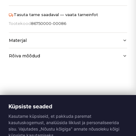
Tasuta tarne saadaval — vaata tarneinfot
Tootekood
86750000-00086
Materjal
Rõiva mõõdud
Küpsiste seaded
Kasutame küpsiseid, et pakkuda paremat
kasutuskogemust, analüüsida liiklust ja personaliseerida
sisu. Vajutades „Nõustu kõigiga" annate nõusoleku kõigi
küpsiste kasutamiseks.