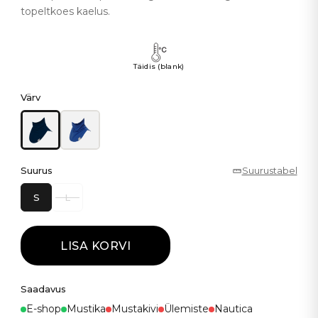
topeltkoes kaelus.
Täidis (blank)
Värv
Suurus
Suurustabel
S
L
LISA KORVI
Saadavus
E-shop
Mustika
Mustakivi
Ülemiste
Nautica