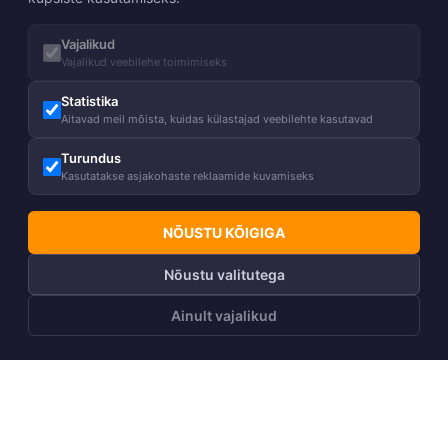
Vajalikud
Vajalikud veebilehe toimimiseks
Statistika
Aitavad meil mõista, kuidas külastajad veebilehte kasutavad
Turundus
Kasutatakse asjakohaste reklaamide kuvamiseks
NÕUSTU KÕIGIGA
Nõustu valitutega
Ainult vajalikud
LISA OSTUKORVI