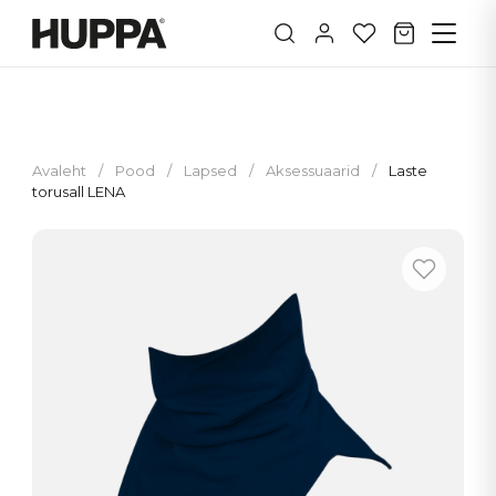
Avaleht
/
Pood
/
Lapsed
/
Aksessuaarid
/
Laste
torusall LENA