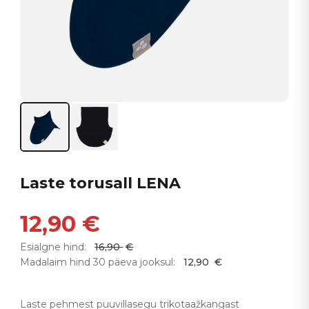
Laste torusall LENA
12,90
€
Esialgne hind:
16,90
€
Madalaim hind 30 päeva jooksul:
12,90
€
Laste pehmest puuvillasegu trikotaažkangast