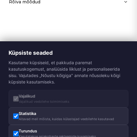
Rõiva mõõdud
Küpsiste seaded
Kasutame küpsiseid, et pakkuda paremat
kasutuskogemust, analüüsida liiklust ja personaliseerida
sisu. Vajutades „Nõustu kõigiga" annate nõusoleku kõigi
küpsiste kasutamiseks.
Vajalikud
Vajalikud veebilehe toimimiseks
Statistika
Aitavad meil mõista, kuidas külastajad veebilehte kasutavad
Turundus
Kasutatakse asjakohaste reklaamide kuvamiseks