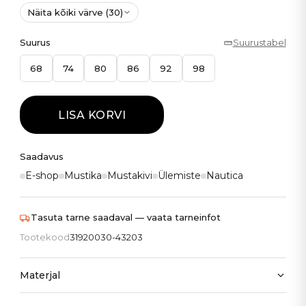
Näita kõiki värve (30)
Suurus
Suurustabel
68
74
80
86
92
98
LISA KORVI
Saadavus
E-shop
Mustika
Mustakivi
Ülemiste
Nautica
Tasuta tarne saadaval — vaata tarneinfot
Tootekood
31920030-43203
Materjal