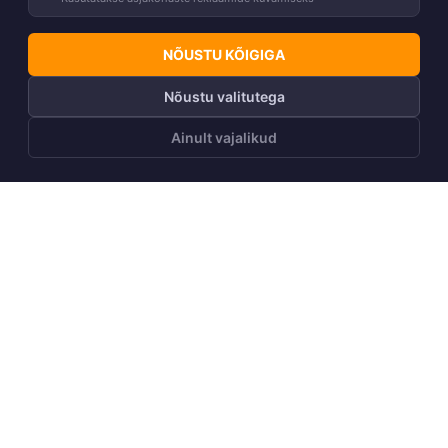
NÕUSTU KÕIGIGA
Nõustu valitutega
Ainult vajalikud
LISA OSTUKORVI
Telli Huppa uudiskiri