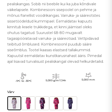
pealiskangas. Sobib nii beebile kui ka juba kõndivale
väikelapsele. Kombinesooni sisepoolel on pehme ja
mõnus flanellist voodrikangas. Varruka- ja sääreotstes
sissetöödeldud kummipael. Eemaldatav kapuuts
kinnitub kraele trukkidega, et kinni jäämisel oleks
ohutus tagatud. Suurustel 68-80 mugavalt
tagasipööratavad varruka- ja sääreotsad. Vettpidavad
teibitud õmblused. Kombinesoonil puudub sääre
siseõmblus. Tootel kaasas elastsed tallakummid.
Kapuutsil eemaldatav kunstkarusnahast ääris. Pimedal
ajal lisavad turvalisust pealiskangal olevad helkurdetailid.
5,000 mm
5,000 g/m²/24h
-5°C to -30°C
Värv