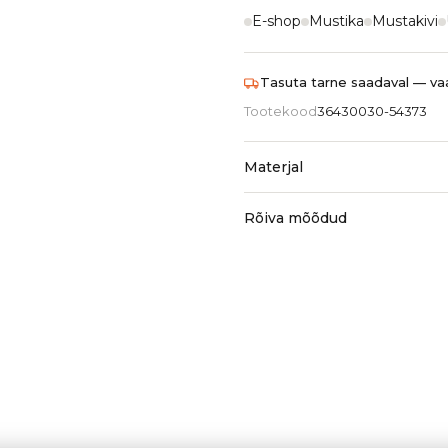
E-shop
Mustika
Mustakivi
Tasuta tarne saadaval — vaa
Tootekood
36430030-54373
Materjal
Rõiva mõõdud