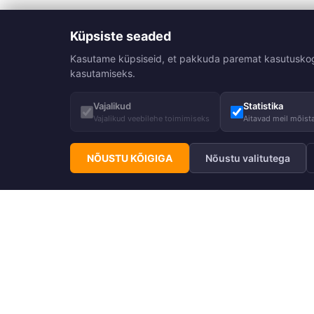
Küpsiste seaded
Kasutame küpsiseid, et pakkuda paremat kasutuskogemu
kasutamiseks.
Vajalikud
Statistika
Vajalikud veebilehe toimimiseks
Aitavad meil mõista
NÕUSTU KÕIGIGA
Nõustu valitutega
Telli Huppa uudiskiri