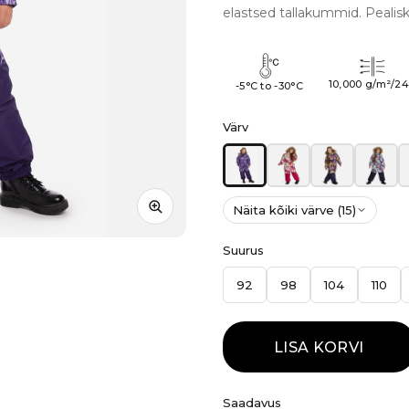
elastsed tallakummid. Pealisk
10,000 g/m²/2
-5°C to -30°C
Värv
Näita kõiki värve (15)
Suurus
92
98
104
110
LISA KORVI
Saadavus