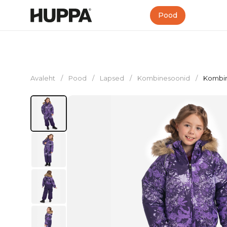
Pood
Avaleht
/
Pood
/
Lapsed
/
Kombinesoonid
/
Kombi