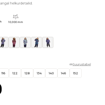
angal helkurdetailid.
4h
10,000 mm
Suurustabel
116
122
128
134
140
146
152