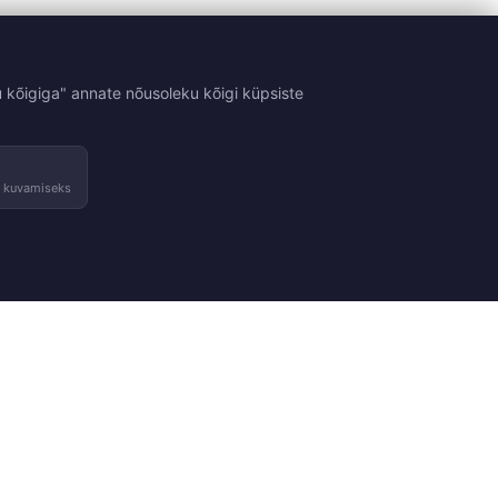
 kõigiga" annate nõusoleku kõigi küpsiste
e kuvamiseks
Tingimused
Kontakt
sed
Tagastused ja vahetused
Võta ühendust