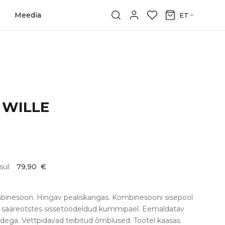
Meedia
ET
 WILLE
sul:
79,90
€
mbinesoon. Hingav pealiskangas. Kombinesooni sisepool
a sääreotstes sissetöödeldud kummipael. Eemaldatav
kidega. Vettpidavad teibitud õmblused. Tootel kaasas