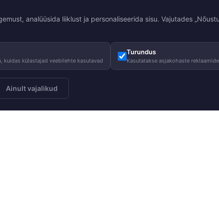
st, analüüsida liiklust ja personaliseerida sisu. Vajutades „Nõustu
Turundus
, kuidas külastajad veebilehte kasutavad
Kasutatakse asjakohaste reklaamid
Ainult vajalikud
Meist
Juhised
Telli
Meie lugu
Hooldusjuhi
Meie vastutus
Suurustabel
Heategevus
KKK