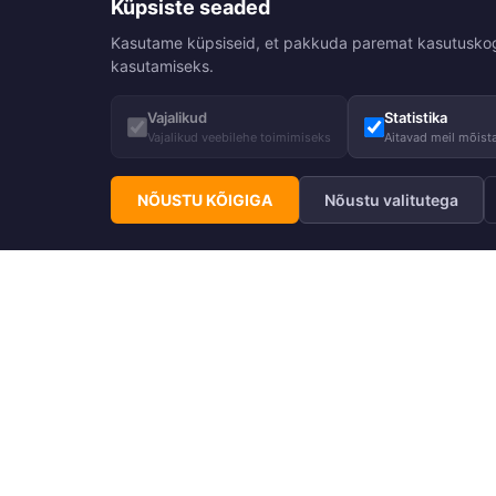
Küpsiste seaded
Kasutame küpsiseid, et pakkuda paremat kasutuskogemu
kasutamiseks.
Vajalikud
Statistika
Vajalikud veebilehe toimimiseks
Aitavad meil mõista
NÕUSTU KÕIGIGA
Nõustu valitutega
Telli Huppa uudiskiri