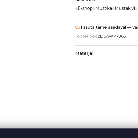
E-shop
Mustika
Mustakivi
Tasuta tarne saadaval — vaa
Tootekood
2196AW14-063
Materjal