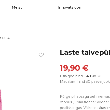
Meist
Innovatsioon
d DIPA
Laste talvepü
19,90
€
Esialgne hind:
48,90
€
Madalaim hind 30 päeva jook
Kõrge pihaosaga pehmemast k
mõnus „Coral-fleece“ vooder n
pealiskangas. Väikese säras