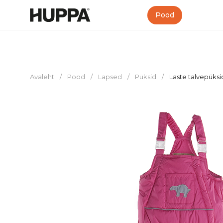
Pood
Avaleht
/
Pood
/
Lapsed
/
Püksid
/
Laste talvepüksi