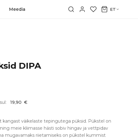
Meedia
ET
ksid DIPA
sul:
19,90
€
angast väikelaste tepingutega püksid. Pükstel on
ing meie kliimasse hästi sobiv hingav ja vettpidav
ilma mugavamaks riietamiseks on pükstel kummist