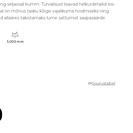
ning seljaosal kumm. Turvalisust lisavad helkurdetailid esi-
sal on mõnus tasku kõige vajalikuma hoidmiseks ning
 allääres takistamaks lume sattumist saapasäärde.
5,000 mm
Suurustabel