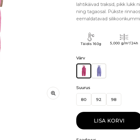
lahtikäivad traksid, pikk lukk 
ning tagaosal. Pükste rinnao
eemaldatavad silikoonkummid
5,000 g/m²/24h
Täidis 160g
Värv
Suurus
80
92
98
LISA KORVI
Saadavus