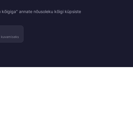
 kõigiga" annate nõusoleku kõigi küpsiste
e kuvamiseks
Tingimused
Kontakt
sed
Tagastused ja vahetused
Võta ühendust
Kasutustingimused
Leia pood
Privaatsuspoliitika
Meie edasimüüjad