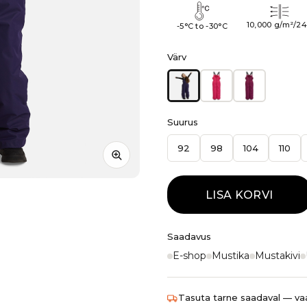
10,000 g/m²/2
-5°C to -30°C
Värv
Suurus
92
98
104
110
LISA KORVI
Saadavus
E-shop
Mustika
Mustakivi
Tasuta tarne saadaval — vaa