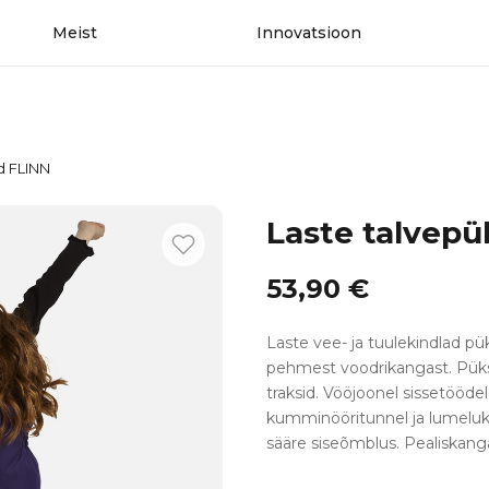
Meist
Innovatsioon
d FLINN
Laste talvepü
53,90
€
Laste vee- ja tuulekindlad p
pehmest voodrikangast. Püks
traksid. Vööjoonel sissetööd
kumminööritunnel ja lumeluk
sääre siseõmblus. Pealiskanga