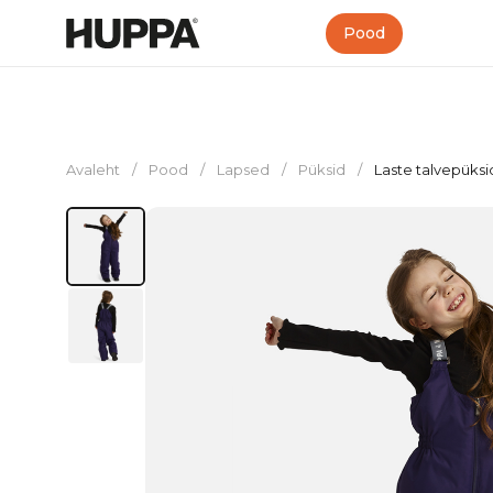
Pood
Avaleht
/
Pood
/
Lapsed
/
Püksid
/
Laste talvepüksi