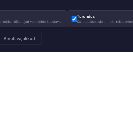
Turundus
, kuidas külastajad veebilehte kasutavad
Kasutatakse asjakohaste reklaamid
Ainult vajalikud
Meist
Juhised
Telli
Meie lugu
Hooldusjuhi
Meie vastutus
Suurustabel
Heategevus
KKK
Blogi
Kasulik tead