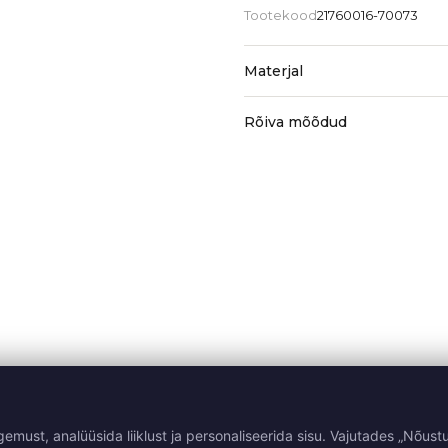
Tootekood
21760016-70073
Materjal
Rõiva mõõdud
st, analüüsida liiklust ja personaliseerida sisu. Vajutades „Nõustu