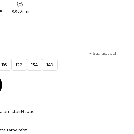
4h
10,000 mm
Suurustabel
116
122
134
140
Ülemiste
Nautica
ta tarneinfot