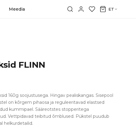
Meedia
ET
ksid FLINN
üksid 160g soojustusega. Hingav pealiskangas. Sisepool
tel on kõrgem pihaosa ja reguleeritavad elastsed
eldud kummipael. Sääreotstes stopperitega
ud. Vettpidavad teibitud õmblused. Pükstel puudub
l helkurdetailid.