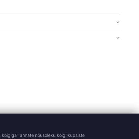
 kõigiga" annate nõusoleku kõigi küpsiste