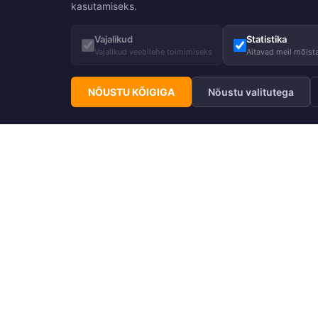
kasutamiseks.
Vajalikud
Statistika
Vajalikud veebilehe toimimiseks
Aitavad meil mõista
NÕUSTU KÕIGIGA
Nõustu valitutega
Telli Huppa uudiskiri