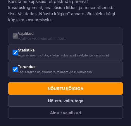
Kasutame küpsiseid, et pakkuda paremat
kasutuskogemust, analüüsida liiklust ja personaliseerida
sisu. Vajutades „Nõustu kõigiga" annate nõusoleku kõigi
küpsiste kasutamiseks.
Vajalikud
Vajalikud veebilehe toimimiseks
Statistika
Aitavad meil mõista, kuidas külastajad veebilehte kasutavad
Turundus
Kasutatakse asjakohaste reklaamide kuvamiseks
NÕUSTU KÕIGIGA
Nõustu valitutega
Ainult vajalikud