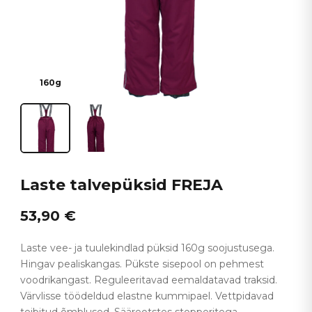
160g
Laste talvepüksid FREJA
53,90
€
Laste vee- ja tuulekindlad püksid 160g soojustusega.
Hingav pealiskangas. Pükste sisepool on pehmest
voodrikangast. Reguleeritavad eemaldatavad traksid.
Värvlisse töödeldud elastne kummipael. Vettpidavad