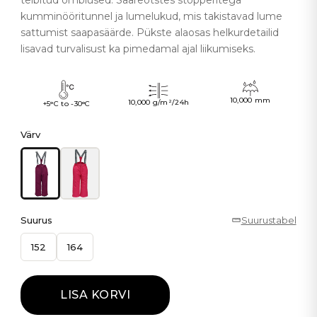
teibitud õmblused. Sääreotstes stopperitega
kumminööritunnel ja lumelukud, mis takistavad lume
sattumist saapasäärde. Pükste alaosas helkurdetailid
lisavad turvalisust ka pimedamal ajal liikumiseks.
10,000 mm
10,000 g/m²/24h
+5°C to -30°C
Värv
Suurus
Suurustabel
152
164
LISA KORVI