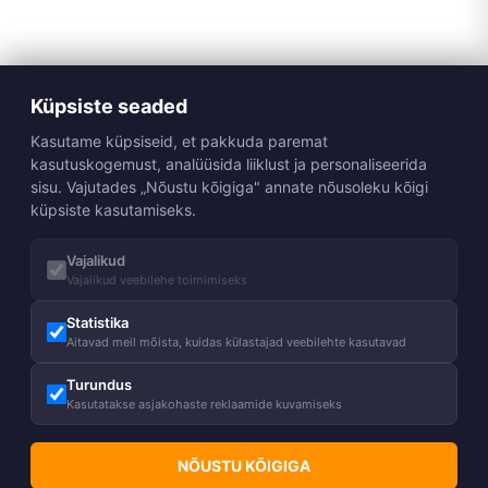
Küpsiste seaded
Kasutame küpsiseid, et pakkuda paremat
kasutuskogemust, analüüsida liiklust ja personaliseerida
sisu. Vajutades „Nõustu kõigiga" annate nõusoleku kõigi
küpsiste kasutamiseks.
Vajalikud
Vajalikud veebilehe toimimiseks
Statistika
Aitavad meil mõista, kuidas külastajad veebilehte kasutavad
Turundus
Kasutatakse asjakohaste reklaamide kuvamiseks
NÕUSTU KÕIGIGA