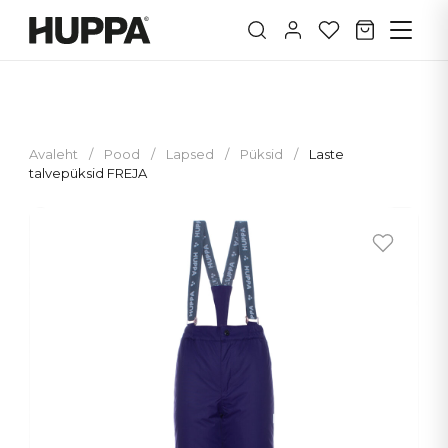
Avaleht
/
Pood
/
Lapsed
/
Püksid
/
Laste
talvepüksid FREJA