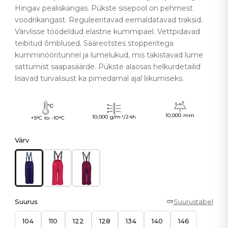
Hingav pealiskangas. Pükste sisepool on pehmest
voodrikangast. Reguleeritavad eemaldatavad traksid.
Värvlisse töödeldud elastne kummipael. Vettpidavad
teibitud õmblused. Sääreotstes stopperitega
kumminööritunnel ja lumelukud, mis takistavad lume
sattumist saapasäärde. Pükste alaosas helkurdetailid
lisavad turvalisust ka pimedamal ajal liikumiseks.
10,000 mm
10,000 g/m²/24h
+5°C to -10°C
Värv
Suurus
Suurustabel
104
110
122
128
134
140
146