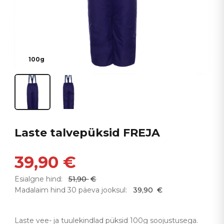
100g
Laste talvepüksid FREJA
39,90
€
Esialgne hind:
51,90
€
Madalaim hind 30 päeva jooksul:
39,90
€
Laste vee- ja tuulekindlad püksid 100g soojustusega.