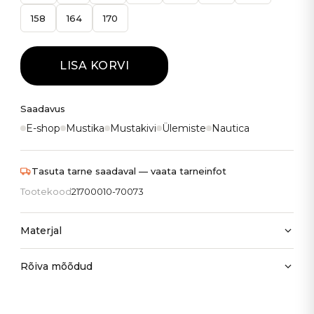
158
164
170
LISA KORVI
Saadavus
E-shop
Mustika
Mustakivi
Ülemiste
Nautica
Tasuta tarne saadaval — vaata tarneinfot
Tootekood
21700010-70073
Materjal
Rõiva mõõdud