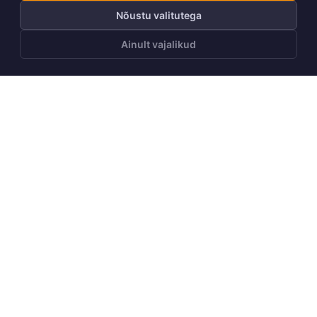
Nõustu valitutega
Ainult vajalikud
LISA OSTUKORVI
Telli Huppa uudiskiri
Telli
Meist