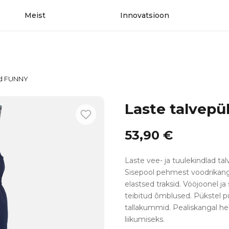
Meist
Innovatsioon
id FUNNY
Laste talvep
53,90
€
Laste vee- ja tuulekindlad t
Sisepool pehmest voodrikang
elastsed traksid. Vööjoonel 
teibitud õmblused. Pükstel p
tallakummid. Pealiskangal hel
liikumiseks.