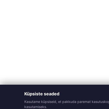
Küpsiste seaded
Kasutame küpsiseid, et pakkuda paremat kasutuskogemu
kasutamiseks.