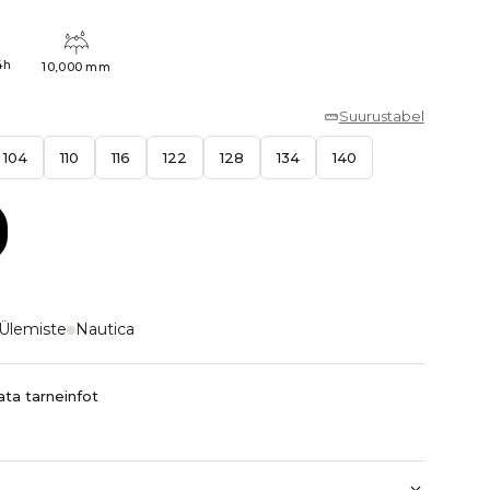
4h
10,000 mm
Suurustabel
104
110
116
122
128
134
140
Ülemiste
Nautica
ta tarneinfot