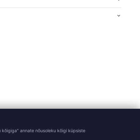
 kõigiga" annate nõusoleku kõigi küpsiste