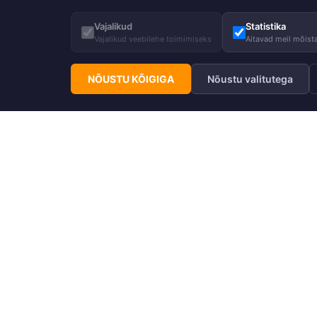
Vajalikud
Statistika
Vajalikud veebilehe toimimiseks
Aitavad meil mõista
NÕUSTU KÕIGIGA
Nõustu valitutega
Telli Huppa uudiskiri