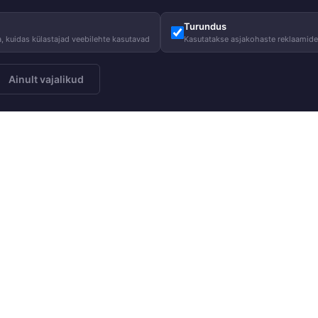
Turundus
, kuidas külastajad veebilehte kasutavad
Kasutatakse asjakohaste reklaamid
Ainult vajalikud
Meist
Juhised
Telli
Meie lugu
Hooldusjuhi
Meie vastutus
Suurustabel
Heategevus
KKK
Blogi
Kasulik tead
Karjäär HUPPAs