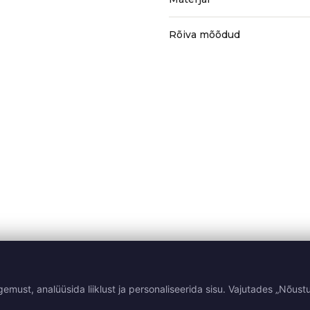
Rõiva mõõdud
st, analüüsida liiklust ja personaliseerida sisu. Vajutades „Nõustu