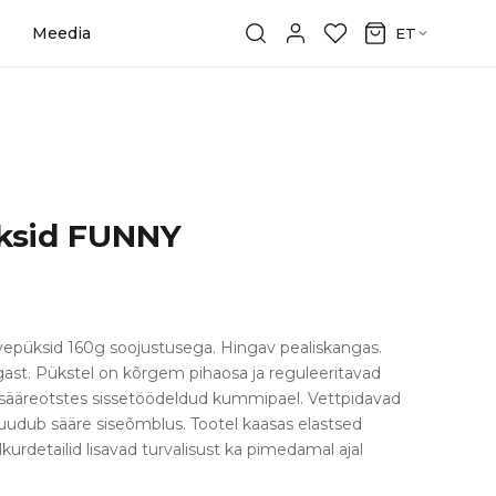
Meedia
ET
üksid FUNNY
alvepüksid 160g soojustusega. Hingav pealiskangas.
ast. Pükstel on kõrgem pihaosa ja reguleeritavad
ja sääreotstes sissetöödeldud kummipael. Vettpidavad
uudub sääre siseõmblus. Tootel kaasas elastsed
kurdetailid lisavad turvalisust ka pimedamal ajal