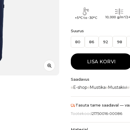
10,000 g/m²/2
+5°C to -30°C
Suurus
80
86
92
98
LISA KORVI
Saadavus
E-shop
Mustika
Mustakivi
Tasuta tarne saadaval — vaa
Tootekood
21750016-00086
Materjal