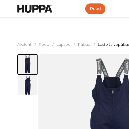
Pood
Avaleht
/
Pood
/
Lapsed
/
Püksid
/
Laste talvepüks