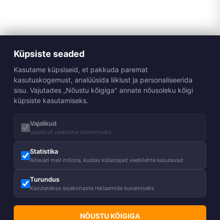
Küpsiste seaded
Kasutame küpsiseid, et pakkuda paremat
kasutuskogemust, analüüsida liiklust ja personaliseerida
sisu. Vajutades „Nõustu kõigiga" annate nõusoleku kõigi
küpsiste kasutamiseks.
Vajalikud
Vajalikud veebilehe toimimiseks
Statistika
Aitavad meil mõista, kuidas külastajad veebilehte kasutavad
Turundus
Kasutatakse asjakohaste reklaamide kuvamiseks
NÕUSTU KÕIGIGA