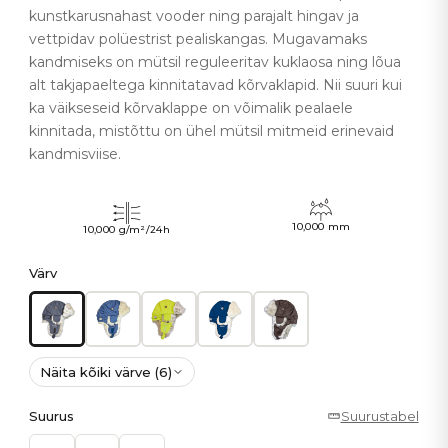
kunstkarusnahast vooder ning parajalt hingav ja
vettpidav polüestrist pealiskangas. Mugavamaks
kandmiseks on mütsil reguleeritav kuklaosa ning lõua
alt takjapaeltega kinnitatavad kõrvaklapid. Nii suuri kui
ka väikseseid kõrvaklappe on võimalik pealaele
kinnitada, mistõttu on ühel mütsil mitmeid erinevaid
kandmisviise.
10,000 mm
10,000 g/m²/24h
Värv
Näita kõiki värve (6)
Suurus
Suurustabel