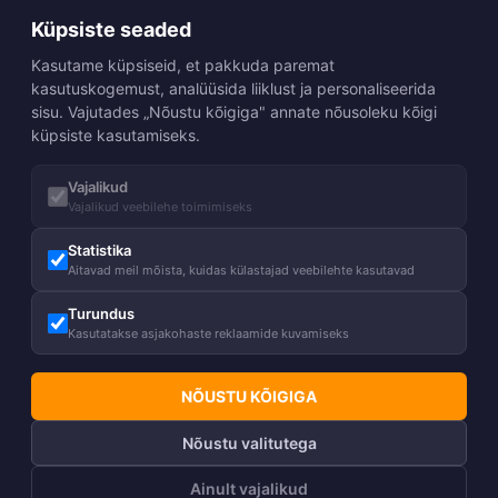
Küpsiste seaded
Kasutame küpsiseid, et pakkuda paremat
kasutuskogemust, analüüsida liiklust ja personaliseerida
sisu. Vajutades „Nõustu kõigiga" annate nõusoleku kõigi
küpsiste kasutamiseks.
Vajalikud
Vajalikud veebilehe toimimiseks
Statistika
Aitavad meil mõista, kuidas külastajad veebilehte kasutavad
Turundus
Kasutatakse asjakohaste reklaamide kuvamiseks
NÕUSTU KÕIGIGA
Nõustu valitutega
Ainult vajalikud