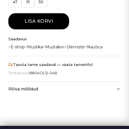
47
51
55
LISA KORVI
Saadavus
E-shop
Mustika
Mustakivi
Ülemiste
Nautica
Tasuta tarne saadaval — vaata tarneinfot
Tootekood
8804OL12-048
Rõiva mõõdud