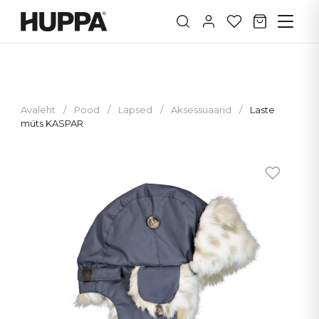
Avaleht
/
Pood
/
Lapsed
/
Aksessuaarid
/
Laste
müts KASPAR