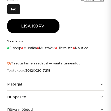
146
LISA KORVI
Saadavus
E-shop
Mustika
Mustakivi
Ülemiste
Nautica
Tasuta tarne saadaval — vaata tarneinfot
Tootekood
36420020-21218
Materjal
HuppaTec
Rõiva mõõdud