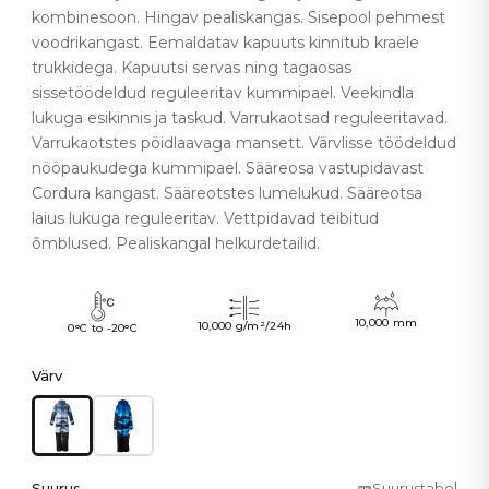
kombinesoon. Hingav pealiskangas. Sisepool pehmest
voodrikangast. Eemaldatav kapuuts kinnitub kraele
trukkidega. Kapuutsi servas ning tagaosas
sissetöödeldud reguleeritav kummipael. Veekindla
lukuga esikinnis ja taskud. Varrukaotsad reguleeritavad.
Varrukaotstes pöidlaavaga mansett. Värvlisse töödeldud
nööpaukudega kummipael. Sääreosa vastupidavast
Cordura kangast. Sääreotstes lumelukud. Sääreotsa
laius lukuga reguleeritav. Vettpidavad teibitud
õmblused. Pealiskangal helkurdetailid.
10,000 mm
10,000 g/m²/24h
0°C to -20°C
Värv
Suurus
Suurustabel