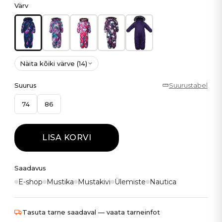
Värv
Näita kõiki värve (14)
Suurus
Suurustabel
74
86
LISA KORVI
Saadavus
E-shop
Mustika
Mustakivi
Ülemiste
Nautica
Tasuta tarne saadaval — vaata tarneinfot