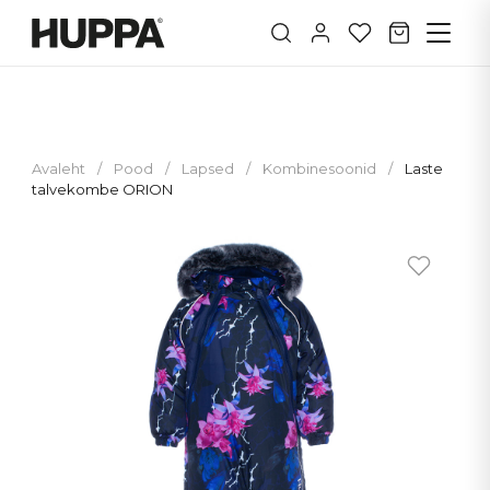
Avaleht
/
Pood
/
Lapsed
/
Kombinesoonid
/
Laste
talvekombe ORION