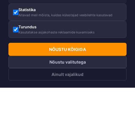
Statistika
Aitavad meil mõista, kuidas külastajad veebilehte kasutavad
Turundus
Kasutatakse asjakohaste reklaamide kuvamiseks
NÕUSTU KÕIGIGA
Nõustu valitutega
Ainult vajalikud
LISA OSTUKORVI