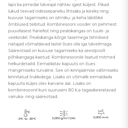
laps ka pimedal talveajal nähtav igast küljest. Pikad
lukud teevad riidessepaneku lihtsaks ja kiireks ning
kuivuse tagamiseks on istmiku- ja keha läbilõike
õmblused teibitud. Kombinesooni vooder on pehmest
puuvillasest flanellist ning pealiskangas on tuule- ja
veekindel. Pealiskanga kõrge tasemega tehnilised
näitajad võimaldavad lastel õues olla iga talveilmaga.
Sääreotsad on kuivuse tagamiseks ka seestpoolt
põhikangaga kaetud. Kombinesoonile lisatud mitmed
helkurdetailid. Eemaldatav kapuuts on õues
mängimiseks turvaline. See on kinnijäämise vältimiseks
kinnitatud trukkidega. Lisaks on võimalik eemaldada
kapuutsi küljes olev karvane äär. Lisaks on
kombinesoonil kuni suuruseni 80 k.a tagasikeeratavad
varruka- ning sääreotsad.
5,000 mm
5,000 g/m²/24h
-5°C to -30°C