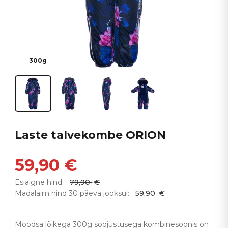
300g
Laste talvekombe ORION
59,90
€
Esialgne hind:
79,90
€
Madalaim hind 30 päeva jooksul:
59,90
€
Moodsa lõikega 300g soojustusega kombinesoonis on