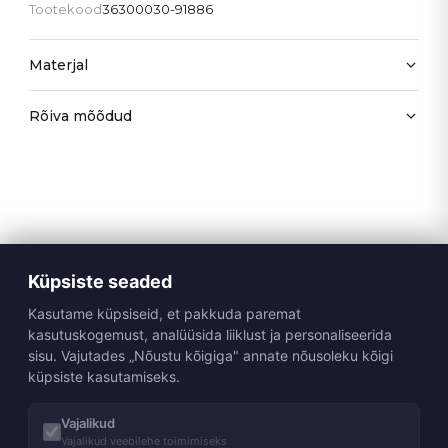
Tootekood
36300030-91886
Materjal
Rõiva mõõdud
Küpsiste seaded
Kasutame küpsiseid, et pakkuda paremat
kasutuskogemust, analüüsida liiklust ja personaliseerida
sisu. Vajutades „Nõustu kõigiga" annate nõusoleku kõigi
küpsiste kasutamiseks.
Vajalikud
Vajalikud veebilehe toimimiseks