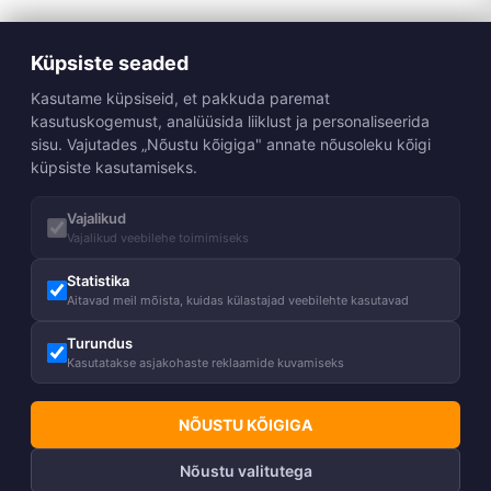
Küpsiste seaded
Kasutame küpsiseid, et pakkuda paremat
kasutuskogemust, analüüsida liiklust ja personaliseerida
sisu. Vajutades „Nõustu kõigiga" annate nõusoleku kõigi
küpsiste kasutamiseks.
Vajalikud
Vajalikud veebilehe toimimiseks
Statistika
Aitavad meil mõista, kuidas külastajad veebilehte kasutavad
Turundus
Kasutatakse asjakohaste reklaamide kuvamiseks
NÕUSTU KÕIGIGA
Nõustu valitutega