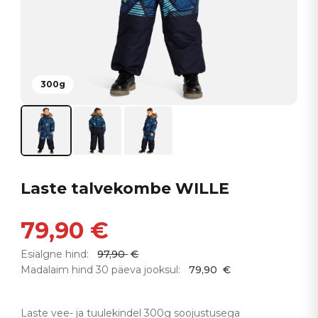
300g
Laste talvekombe WILLE
79,90
€
Esialgne hind:
97,90
€
Madalaim hind 30 päeva jooksul:
79,90
€
Laste vee- ja tuulekindel 300g soojustusega