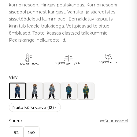
kombinesoon. Hingav pealiskangas. Kombinesooni
sisepool pehmest kangast. Varruka- ja sääreotstes
sissetöödeldud kummipael. Eemaldatav kapuuts
kinnitub kraele trukkidega. Vettpidavad teibitud
õmblused. Tootel kaasas elastsed tallakummid.
Pealiskangal helkurdetailid.
10,000 mm
10,000 g/m²/24h
-5°C to -30°C
Värv
Näita kõiki värve (12)
Suurus
Suurustabel
92
140