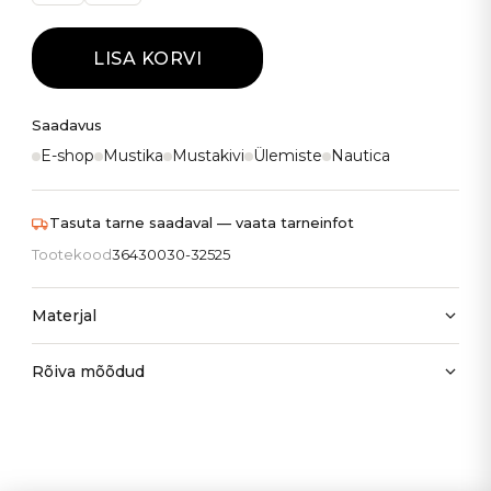
LISA KORVI
Saadavus
E-shop
Mustika
Mustakivi
Ülemiste
Nautica
Tasuta tarne saadaval — vaata tarneinfot
Tootekood
36430030-32525
Materjal
Rõiva mõõdud