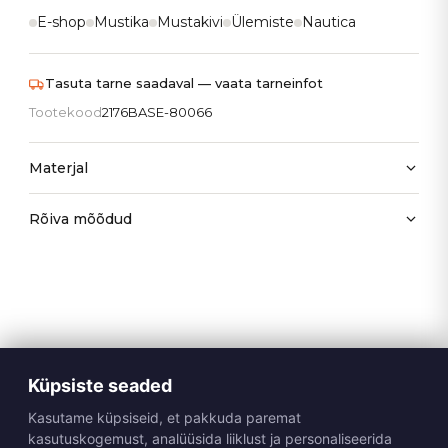
E-shop
Mustika
Mustakivi
Ülemiste
Nautica
Tasuta tarne saadaval — vaata tarneinfot
Tootekood
2176BASE-80066
Materjal
Rõiva mõõdud
Küpsiste seaded
Kasutame küpsiseid, et pakkuda paremat
kasutuskogemust, analüüsida liiklust ja personaliseerida