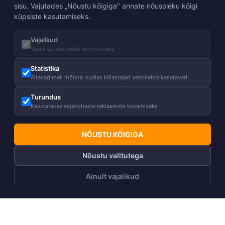
sisu. Vajutades „Nõustu kõigiga" annate nõusoleku kõigi
küpsiste kasutamiseks.
Vajalikud
Vajalikud veebilehe toimimiseks
Statistika
Aitavad meil mõista, kuidas külastajad veebilehte kasutavad
Turundus
Kasutatakse asjakohaste reklaamide kuvamiseks
NÕUSTU KÕIGIGA
Nõustu valitutega
Ainult vajalikud
LISA OSTUKORVI