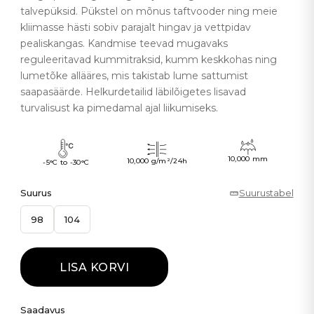
talvepüksid. Pükstel on mõnus taftvooder ning meie
kliimasse hästi sobiv parajalt hingav ja vettpidav
pealiskangas. Kandmise teevad mugavaks
reguleeritavad kummitraksid, kumm keskkohas ning
lumetõke allääres, mis takistab lume sattumist
saapasäärde. Helkurdetailid läbilõigetes lisavad
turvalisust ka pimedamal ajal liikumiseks.
10,000 mm
10,000 g/m²/24h
-5°C to -30°C
Suurus
Suurustabel
98
104
LISA KORVI
Saadavus