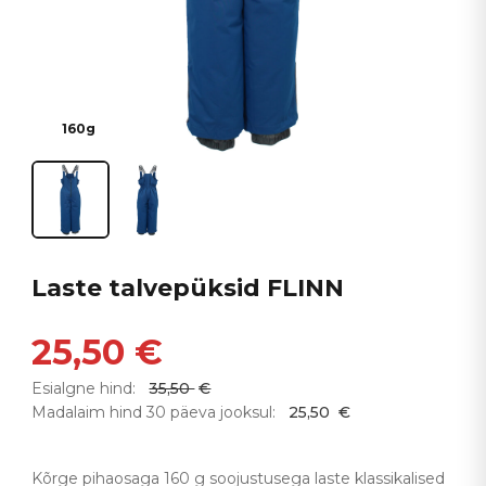
160g
Laste talvepüksid FLINN
25,50
€
Esialgne hind:
35,50
€
Madalaim hind 30 päeva jooksul:
25,50
€
Kõrge pihaosaga 160 g soojustusega laste klassikalised